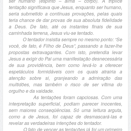
ser humano (espírito – alma – corpo). A tríplice
tentação significava que Jesus, enquanto ser humano,
seria submetido a contínuas provações, pelas quais
teria chance de dar provas de sua absoluta fidelidade
a Deus. De fato, até os instantes finais de sua
caminhada terrena, Jesus viu-se tentado.
O tentador insistia sempre no mesmo ponto: “Se
você, de fato, é Filho de Deus”, passando a fazer-lhe
propostas extravagantes. Com isto, pretendia levar
Jesus a exigir do Pai uma manifestação desnecessária
de sua providência, bem como levá-lo a oferecer
espetáculos formidáveis com os quais atrairia a
atenção sobre si, granjeando a admiração das
multidões, mas também o risco de ser vítima do
orgulho e da vaidade.
As tentações foram capciosas. Com uma
interpretação superficial, podiam parecer inocentes,
sem maiores conseqüências. Só uma leitura arguta,
como a de Jesus, foi capaz de desmascará-las e
revelar as verdadeiras intenções do tentador.
O fato de vencer as tentações já foi um primeiro