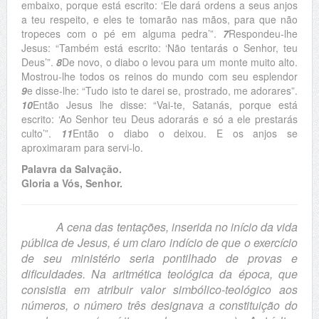
embaixo, porque está escrito: ‘Ele dará ordens a seus anjos
a teu respeito, e eles te tomarão nas mãos, para que não
tropeces com o pé em alguma pedra’”.
7
Respondeu-lhe
Jesus: “Também está escrito: ‘Não tentarás o Senhor, teu
Deus’”.
8
De novo, o diabo o levou para um monte muito alto.
Mostrou-lhe todos os reinos do mundo com seu esplendor
9
e disse-lhe: “Tudo isto te darei se, prostrado, me adorares”.
10
Então Jesus lhe disse: “Vai-te, Satanás, porque está
escrito: ‘Ao Senhor teu Deus adorarás e só a ele prestarás
culto’”.
11
Então o diabo o deixou. E os anjos se
aproximaram para servi-lo.
Palavra da Salvação.
Gloria a Vós, Senhor.
A cena das tentações, inserida no início da vida
pública de Jesus, é um claro indício de que o exercício
de seu ministério seria pontilhado de provas e
dificuldades. Na aritmética teológica da época, que
consistia em atribuir valor simbólico-teológico aos
números, o número três designava a constituição do