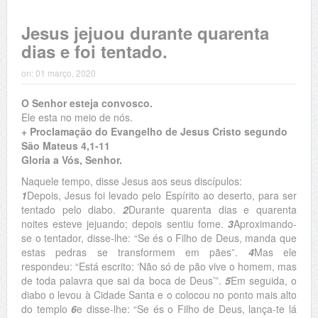
Jesus jejuou durante quarenta
dias e foi tentado.
on:
01 março, 2020
O Senhor esteja convosco.
Ele esta no meio de nós.
+ Proclamação do Evangelho de Jesus Cristo segundo
São Mateus 4,1-11
Gloria a Vós, Senhor.
Naquele tempo, disse Jesus aos seus discípulos:
1
Depois, Jesus foi levado pelo Espírito ao deserto, para ser
tentado pelo diabo.
2
Durante quarenta dias e quarenta
noites esteve jejuando; depois sentiu fome.
3
Aproximando-
se o tentador, disse-lhe: “Se és o Filho de Deus, manda que
estas pedras se transformem em pães”.
4
Mas ele
respondeu: “Está escrito: ‘Não só de pão vive o homem, mas
de toda palavra que sai da boca de Deus’”.
5
Em seguida, o
diabo o levou à Cidade Santa e o colocou no ponto mais alto
do templo
6
e disse-lhe: “Se és o Filho de Deus, lança-te lá