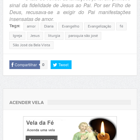
sinal da fidelidade de Jesus ao Pai. Por ser Filho de
Deus, recusava-se a exigir do Pai manifestações
insensatas de amor.
Tags:
amor
Diaria
Evangelho
Evangelização
fé
Igreja
Jesus
liturgia
paroquia são josé
São José da Bela Vista
Compartilhar
Tweet
0
ACENDER VELA