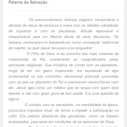
Palavra da Salvação.
Os preconceituosos fariseus julgaram insuportável a
decisão de Jesus de sentar-se à mesa com os odiados cobradores
de impostos e com os pecadores. Atitude reprovável e
irresponsável para um Mestre diante de seus discípulos. Os
fariseus censuraram-no baseando-se numa concepção tradicional
de mestre, na qual Jesus recusava a se enquadrar.
O Filho de Deus ia ao encontro dos mais carentes da
misericórdia do Pai, exatamente os marginalizados pelas
estruturas religiosas. Sua iniciativa de comer com os pecadores,
longe de ser um gesto impensado, era expressão de algo
fundamental no seu ministério: demonstrar profunda comunhão
com os que se afastaram do Pai e precisavam reconciliar-se com
ele. Jesus agia como um médico que se ocupa com quem está
doente, e não com quem goza de boa saúde. Era uma questão de
lógica!
O contato com os pecadores, na mentalidade da época,
provocava impureza ritual, de forma a impedir a participação no
culto. Era preciso afastar-se dos pecadores, como se fossem
empestados, para estar em condições de se aproximar de Deus.