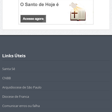
Links Úteis
Santa Sé
CNBB
Arquidiocese de São Paulo
Diocese de Franca
Comunicar erros ou falha