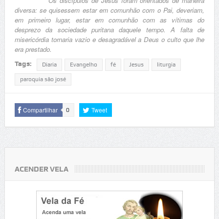
Os discípulos de Jesus foram orientados de maneira
diversa: se quisessem estar em comunhão com o Pai, deveriam,
em primeiro lugar, estar em comunhão com as vítimas do
desprezo da sociedade puritana daquele tempo. A falta de
misericórdia tornaria vazio e desagradável a Deus o culto que lhe
era prestado.
Tags:
Diaria
Evangelho
fé
Jesus
liturgia
paroquia são josé
Compartilhar
Tweet
0
ACENDER VELA