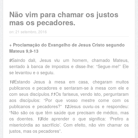
Não vim para chamar os justos
mas os pecadores.
on:
21 setembro, 2016
+ Proclamação do Evangelho de Jesus Cristo segundo
Mateus 9,9-13
9
Saindo dali, Jesus viu um homem, chamado Mateus,
sentado à banca de impostos e disse-lhe: “Segue-me!” Ele
se levantou e o seguiu.
10
Estando Jesus à mesa em casa, chegaram muitos
publicanos e pecadores e sentaram-se à mesa com ele e
com seus discípulos.
11
Os fariseus, vendo isto, perguntaram
aos discípulos: “Por que vosso mestre come com os
publicanos e pecadores?”
12
Jesus ouviu-os e respondeu:
“Não são os que têm saúde que precisam de médico, mas
os doentes.
13
Ide aprender o que significa: ‘Prefiro a
misericórdia ao sacrifício’. Com efeito, não vim chamar os
justos, mas os pecadores”.