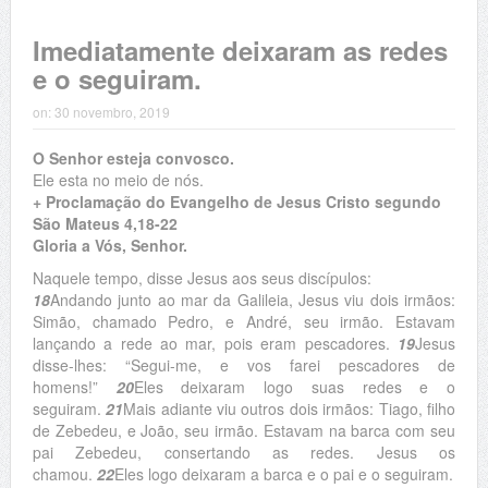
Imediatamente deixaram as redes
e o seguiram.
on:
30 novembro, 2019
O Senhor esteja convosco.
Ele esta no meio de nós.
+ Proclamação do Evangelho de Jesus Cristo segundo
São Mateus 4,18-22
Gloria a Vós, Senhor.
Naquele tempo, disse Jesus aos seus discípulos:
18
Andando junto ao mar da Galileia, Jesus viu dois irmãos:
Simão, chamado Pedro, e André, seu irmão. Estavam
lançando a rede ao mar, pois eram pescadores.
19
Jesus
disse-lhes: “Segui-me, e vos farei pescadores de
homens!”
20
Eles deixaram logo suas redes e o
seguiram.
21
Mais adiante viu outros dois irmãos: Tiago, filho
de Zebedeu, e João, seu irmão. Estavam na barca com seu
pai Zebedeu, consertando as redes. Jesus os
chamou.
22
Eles logo deixaram a barca e o pai e o seguiram.