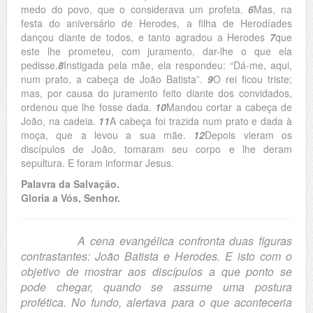
medo do povo, que o considerava um profeta.
6
Mas, na
festa do aniversário de Herodes, a filha de Herodíades
dançou diante de todos, e tanto agradou a Herodes
7
que
este lhe prometeu, com juramento, dar-lhe o que ela
pedisse.
8
Instigada pela mãe, ela respondeu: “Dá-me, aqui,
num prato, a cabeça de João Batista”.
9
O rei ficou triste;
mas, por causa do juramento feito diante dos convidados,
ordenou que lhe fosse dada.
10
Mandou cortar a cabeça de
João, na cadeia.
11
A cabeça foi trazida num prato e dada à
moça, que a levou a sua mãe.
12
Depois vieram os
discípulos de João, tomaram seu corpo e lhe deram
sepultura. E foram informar Jesus.
Palavra da Salvação.
Gloria a Vós, Senhor.
A cena evangélica confronta duas figuras
contrastantes: João Batista e Herodes. E isto com o
objetivo de mostrar aos discípulos a que ponto se
pode chegar, quando se assume uma postura
profética. No fundo, alertava para o que aconteceria