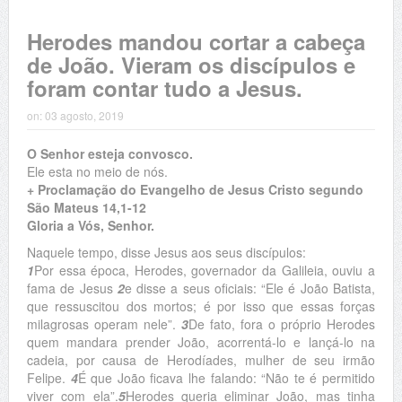
Herodes mandou cortar a cabeça
de João. Vieram os discípulos e
foram contar tudo a Jesus.
on:
03 agosto, 2019
O Senhor esteja convosco.
Ele esta no meio de nós.
+ Proclamação do Evangelho de Jesus Cristo segundo
São Mateus 14,1-12
Gloria a Vós, Senhor.
Naquele tempo, disse Jesus aos seus discípulos:
1
Por essa época, Herodes, governador da Galileia, ouviu a
fama de Jesus
2
e disse a seus oficiais: “Ele é João Batista,
que ressuscitou dos mortos; é por isso que essas forças
milagrosas operam nele”.
3
De fato, fora o próprio Herodes
quem mandara prender João, acorrentá-lo e lançá-lo na
cadeia, por causa de Herodíades, mulher de seu irmão
Felipe.
4
É que João ficava lhe falando: “Não te é permitido
viver com ela”.
5
Herodes queria eliminar João, mas tinha