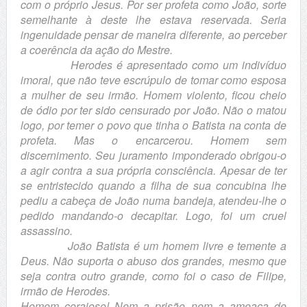
com o próprio Jesus. Por ser profeta como João, sorte
semelhante à deste lhe estava reservada. Seria
ingenuidade pensar de maneira diferente, ao perceber
a coerência da ação do Mestre.
Herodes é apresentado como um indivíduo
imoral, que não teve escrúpulo de tomar como esposa
a mulher de seu irmão. Homem violento, ficou cheio
de ódio por ter sido censurado por João. Não o matou
logo, por temer o povo que tinha o Batista na conta de
profeta. Mas o encarcerou. Homem sem
discernimento. Seu juramento imponderado obrigou-o
a agir contra a sua própria consciência. Apesar de ter
se entristecido quando a filha de sua concubina lhe
pediu a cabeça de João numa bandeja, atendeu-lhe o
pedido mandando-o decapitar. Logo, foi um cruel
assassino.
João Batista é um homem livre e temente a
Deus. Não suporta o abuso dos grandes, mesmo que
seja contra outro grande, como foi o caso de Filipe,
irmão de Herodes.
Homem corajoso! Nem a prisão nem a ameaça de