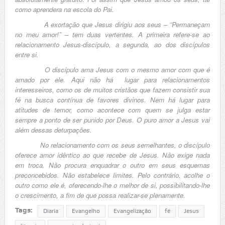
como aprendera na escola do Pai.
A exortação que Jesus dirigiu aos seus – “Permaneçam
no meu amor!” – tem duas vertentes. A primeira refere-se ao
relacionamento Jesus-discípulo, a segunda, ao dos discípulos
entre si.
O discípulo ama Jesus com o mesmo amor com que é
amado por ele. Aqui não há lugar para relacionamentos
interesseiros, como os de muitos cristãos que fazem consistir sua
fé na busca contínua de favores divinos. Nem há lugar para
atitudes de temor, como acontece com quem se julga estar
sempre a ponto de ser punido por Deus. O puro amor a Jesus vai
além dessas deturpações.
No relacionamento com os seus semelhantes, o discípulo
oferece amor idêntico ao que recebe de Jesus. Não exige nada
em troca. Não procura enquadrar o outro em seus esquemas
preconcebidos. Não estabelece limites. Pelo contrário, acolhe o
outro como ele é, oferecendo-lhe o melhor de si, possibilitando-lhe
o crescimento, a fim de que possa realizar-se plenamente.
Tags:
Diaria
Evangelho
Evangelização
fé
Jesus