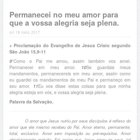
Permanecei no meu amor para
que a vossa alegria seja plena.
on:
18 maio, 2017
+ Proclamação do Evangelho de Jesus Cristo segundo
São João 15,9-11
9
“Como o Pai me amou, assim também vos amei.
Permanecei em meu amor.
10
Se guardais meus
mandamentos, permanecereis em meu amor, assim como
eu guardei os mandamentos de meu Pai e permaneço em
seu amor.
11
Eu vos disse estas coisas para que minha
alegria esteja em vós, e vossa alegria seja plena.
Palavra da Salvação.
O amor que Jesus nutriu por seus discípulos é reflexo do
amor que ele mesmo recebeu do Pai. Amor eterno, permanente,
total, exclusivo. Amor sem imposição ou pré-requisitos. Amor
absolutamente gratuito. Foi assim que Jesus amou os seus, tal