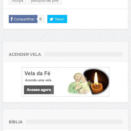
liturgia
paroquia são josé
Compartilhar
Tweet
0
ACENDER VELA
BÍBLIA