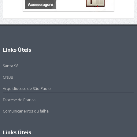
Links Úteis
Santa Sé
CNBB
Arquidiocese de São Paulo
Diocese de Franca
Comunicar erros ou falha
Links Úteis