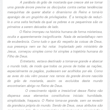
A parábola do grão de mostarda que cresce até se tornar
uma grande árvore previne os discípulos contra certas tendências
mesquinhas de querer abafar o dinamismo do Reino e torná-lo
apanágio de um grupinho de privilegiados. É a tentação de reduzi-
lo a uma seita fechada da qual os pobres e os pequeninos são os
primeiros a serem deixados de lado.
O Reino irrompeu na história humana de forma misteriosa,
oculta e aparentemente insignificante. Nada de estardalhaço nem
de exuberância. Como tudo o que diz respeito às coisas de Deus,
sua presença nem se fez notar. Implantado pelo ministério de
Jesus, começou simples como foi simples a trajetória humana do
Filho de Deus.
Entretanto, estava destinado a tornar-se grande e abarcar
o mundo todo, de modo que todos os povos de todas as nações,
especialmente os pagãos, pudessem ser acolhidos por ele. Como
as aves do céu vêm pousar nos ramos da grande árvore nascida
do grão de mostarda, assim os excluídos deste mundo
encontrariam abrigo no Reino de Deus.
O crescimento rápido e irresistível desse Reino não
dispensa seus elementos constitutivos iniciais: humildade,
simplicidade, fraqueza. O Reino torna-se grande, sem se revestir
da grandeza própria do mundo. Sendo de Deus, seus atributos são