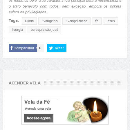
os mesmos dele. Sua característica principal será a misericórdia e
o trato benévolo com todos, sem exceção, embora os pobres
sejam os privilegiados.
Tags:
Diaria
Evangelho
Evangelização
fé
Jesus
liturgia
paroquia são josé
Compartilhar
Tweet
0
ACENDER VELA