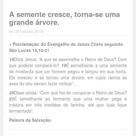
A semente cresce, torna-se uma
grande árvore.
on:
30 outubro, 2018
+ Proclamação do Evangelho de Jesus Cristo segundo
São Lucas 13,18-21
18
Dizia Jesus: “A que se assemelha o Reino de Deus? Com
que poderei compará-lo?
19
É semelhante a uma semente
de mostarda que um homem pegou e lançou em sua horta.
Ela cresceu e se tornou uma árvore, em cujos ramos as
aves do céu vieram fazer ninhos”.
20
Disse ainda: “Com que hei de comparar o Reino de Deus?
21
É semelhante ao fermento que uma mulher pega e
mistura em três medidas de farinha, até que tudo fique
fermentado”.
Palavra da Salvação.