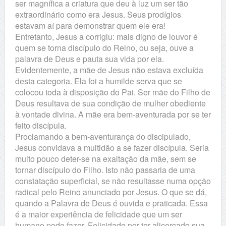
ser magnífica a criatura que deu à luz um ser tão
extraordinário como era Jesus. Seus prodígios
estavam aí para demonstrar quem ele era!
Entretanto, Jesus a corrigiu: mais digno de louvor é
quem se torna discípulo do Reino, ou seja, ouve a
palavra de Deus e pauta sua vida por ela.
Evidentemente, a mãe de Jesus não estava excluída
desta categoria. Ela foi a humilde serva que se
colocou toda à disposição do Pai. Ser mãe do Filho de
Deus resultava de sua condição de mulher obediente
à vontade divina. A mãe era bem-aventurada por se ter
feito discípula.
Proclamando a bem-aventurança do discipulado,
Jesus convidava a multidão a se fazer discípula. Seria
muito pouco deter-se na exaltação da mãe, sem se
tornar discípulo do Filho. Isto não passaria de uma
constatação superficial, se não resultasse numa opção
radical pelo Reino anunciado por Jesus. O que se dá,
quando a Palavra de Deus é ouvida e praticada. Essa
é a maior experiência de felicidade que um ser
humano pode fazer. Felicidade por ter alicerçado sua