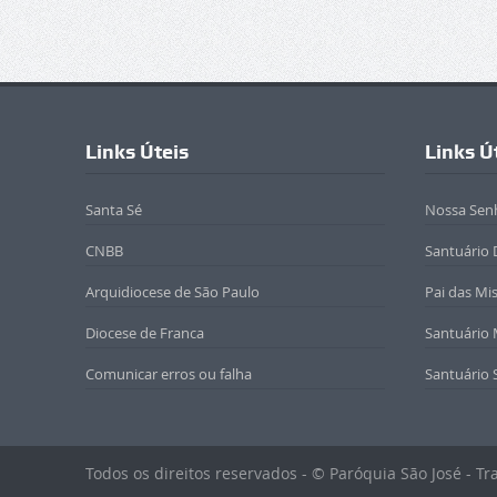
Links Úteis
Links Ú
Santa Sé
Nossa Sen
CNBB
Santuário 
Arquidiocese de São Paulo
Pai das Mi
Diocese de Franca
Santuário
Comunicar erros ou falha
Santuário 
Todos os direitos reservados - © Paróquia São José - T