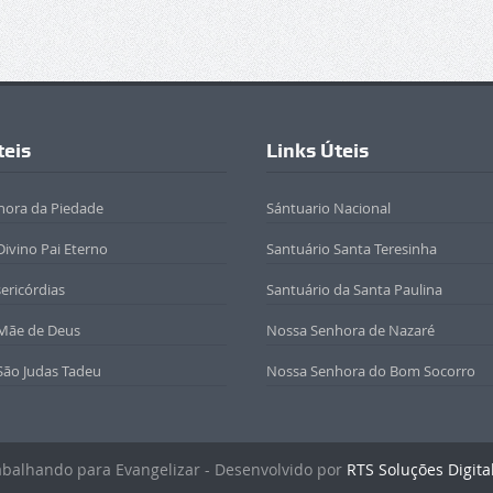
teis
Links Úteis
hora da Piedade
Sántuario Nacional
Divino Pai Eterno
Santuário Santa Teresinha
sericórdias
Santuário da Santa Paulina
 Mãe de Deus
Nossa Senhora de Nazaré
São Judas Tadeu
Nossa Senhora do Bom Socorro
rabalhando para Evangelizar - Desenvolvido por
RTS Soluções Digita