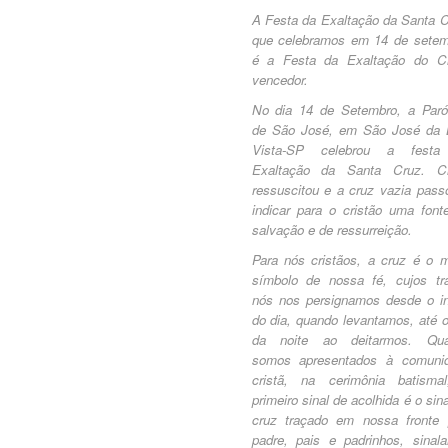
A Festa da Exaltação da Santa C
que celebramos em 14 de setem
é a Festa da Exaltação do Cr
vencedor.
No dia 14 de Setembro, a Paró
de São José, em São José da 
Vista-SP celebrou a festa
Exaltação da Santa Cruz. Cr
ressuscitou e a cruz vazia pass
indicar para o cristão uma font
salvação e de ressurreição.
Para nós cristãos, a cruz é o m
símbolo de nossa fé, cujos tr
nós nos persignamos desde o in
do dia, quando levantamos, até o
da noite ao deitarmos. Qu
somos apresentados à comuni
cristã, na cerimônia batisma
primeiro sinal de acolhida é o sin
cruz traçado em nossa fronte 
padre, pais e padrinhos, sinala