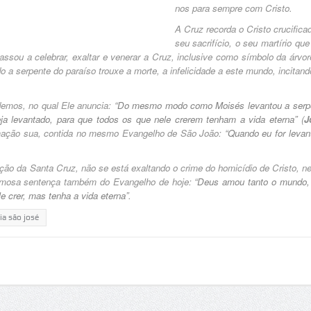
nos para sempre com Cristo.
A Cruz recorda o Cristo crucifica
seu sacrifício, o seu martírio qu
assou a celebrar, exaltar e venerar a Cruz, inclusive como símbolo da árvor
 a serpente do paraíso trouxe a morte, a infelicidade a este mundo, incitand
emos, no qual Ele anuncia:
“Do mesmo modo como Moisés levantou a serp
a levantado, para que todos os que nele crerem tenham a vida eterna”
(
J
rmação sua, contida no mesmo Evangelho de São João:
“Quando eu for levan
ação da Santa Cruz, não se está exaltando o crime do homicídio de Cristo, n
famosa sentença também do Evangelho de hoje:
“Deus amou tanto o mundo,
e crer, mas tenha a vida eterna”
.
ia são josé