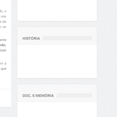
do, o
e nos
e da
o os
HISTÓRIA
ente
oão,
tado
em a
 que
DOC. E MEMÓRIA