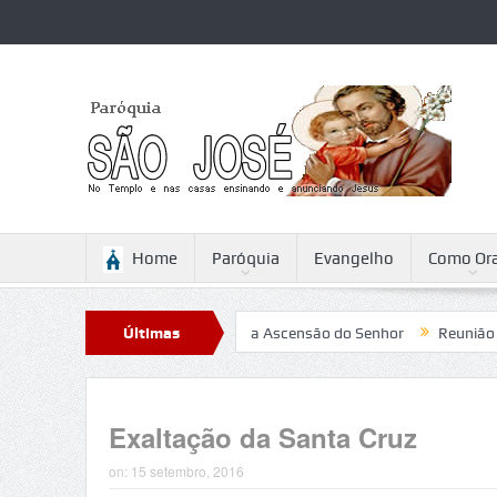
Home
Paróquia
Evangelho
Como Ora
Sabattini
Reflexão para a Ascensão do Senhor
Últimas
Reunião
Ca
Notícias
Exaltação da Santa Cruz
on:
15 setembro, 2016