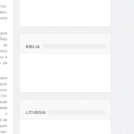
ruz,
bro,
isto
quia
Bela
 da
BÍBLIA
isto
ou a
e de
aior
aços
ício
 fim
ando
dade
LITURGIA
l, o
al da
pelo
ndo-