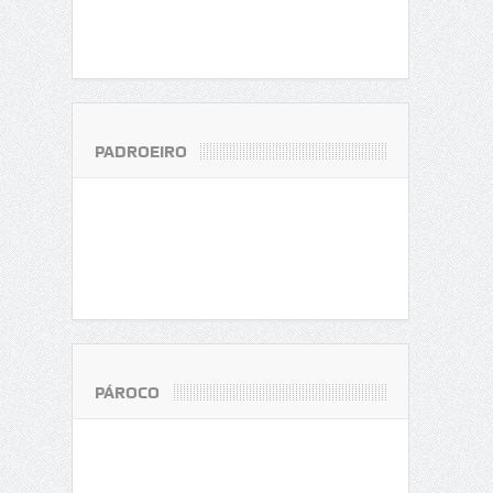
PADROEIRO
PÁROCO