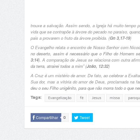
trouxe a salvação. Assim sendo, a Igreja há muito tempo p
vida que se contrapõe à árvore do pecado no paraíso, quando
pais a provarem o fruto da árvore proibida. (
Gn 3,17-19
)
O Evangelho relata o encontro de Nosso Senhor com Nicod
no deserto, assim é necessário que o Filho do Homem sej
3:14
). A comparação de Jesus se relaciona com outra afi
da terra, atrairei todos a mim”
(
João, 12:32
)
A Cruz é um mistério de amor. De fato, ao celebrar a Exalt
Sua dor, mas a vitória do amor de Deus, proclamada na 
deu o seu Filho unigênito, para que não morra todo o que nel
Tags:
Evangelização
fé
Jesus
missa
paroqu
Compartilhar
Tweet
0