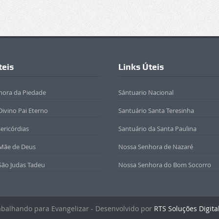
teis
Links Úteis
hora da Piedade
Sántuario Nacional
Divino Pai Eterno
Santuário Santa Teresinha
sericórdias
Santuário da Santa Paulina
 Mãe de Deus
Nossa Senhora de Nazaré
São Judas Tadeu
Nossa Senhora do Bom Socorro
rabalhando para Evangelizar - Desenvolvido por
RTS Soluções Digita