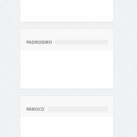
PADROEIRO
PÁROCO