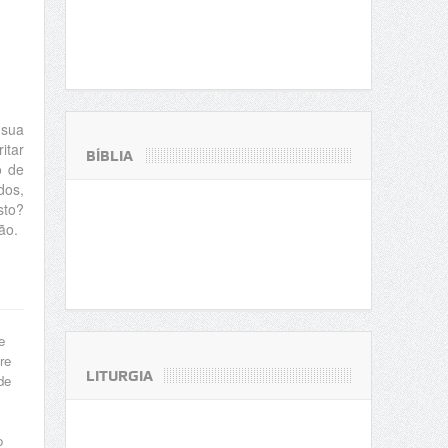
 sua
itar
BÍBLIA
o de
dos,
sto?
ão.
e
re
LITURGIA
de
o