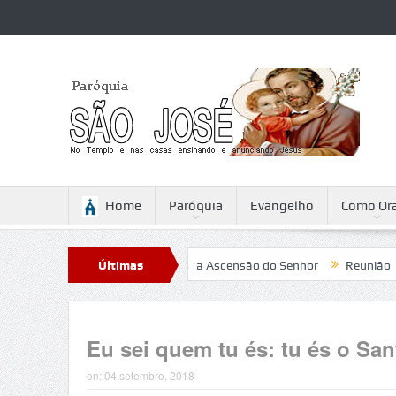
Home
Paróquia
Evangelho
Como Ora
Sabattini
Reflexão para a Ascensão do Senhor
Últimas
Reunião
Cam
Notícias
Eu sei quem tu és: tu és o Sa
on:
04 setembro, 2018