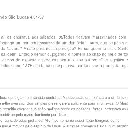
ndo São Lucas 4,31-37
 ali os ensinava aos sábados.
32
Todos ficavam maravilhados com
sinagoga um homem possesso de um demônio impuro, que se pôs a gr
s de Nazaré? Vieste para nossa perdição? Eu sei quem tu és: o Sant
e sai dele”. Então o demônio, jogando o homem ao chão no meio de to
 cheios de espanto e perguntavam uns aos outros: “Que significa i
e eles saem!”
37
E sua fama se espalhava por todos os lugares da regi
nhos, que agiam em sentido contrário. A possessão demoníaca era símbolo d
-lhe aversão. Sua simples presença era suficiente para arruiná-los. O Mest
s permitia exercer sua ação maligna sobre as pessoas. Antes, arrancava-as 
ecidir-se pela razão iluminada por Deus.
os, considerados profanos. Até mesmo numa assembléia litúrgica, como
 não é movida pelo espírito de Deus. A simples presença física, num espaç