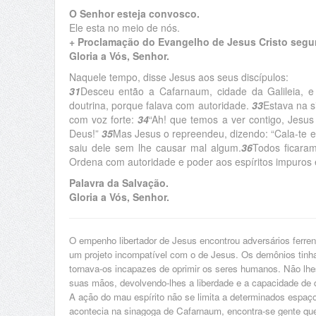
O Senhor esteja convosco.
Ele esta no meio de nós.
+ Proclamação do Evangelho de Jesus Cristo segu
Gloria a Vós, Senhor.
Naquele tempo, disse Jesus aos seus discípulos:
31
Desceu então a Cafarnaum, cidade da Galileia, e
doutrina, porque falava com autoridade.
33
Estava na 
com voz forte:
34
“Ah! que temos a ver contigo, Jesu
Deus!”
35
Mas Jesus o repreendeu, dizendo: “Cala-te 
saiu dele sem lhe causar mal algum.
36
Todos ficaram
Ordena com autoridade e poder aos espíritos impuros 
Palavra da Salvação.
Gloria a Vós, Senhor.
O empenho libertador de Jesus encontrou adversários ferre
um projeto incompatível com o de Jesus. Os demônios tinham
tornava-os incapazes de oprimir os seres humanos. Não lhe
suas mãos, devolvendo-lhes a liberdade e a capacidade de d
A ação do mau espírito não se limita a determinados espaç
acontecia na sinagoga de Cafarnaum, encontra-se gente que