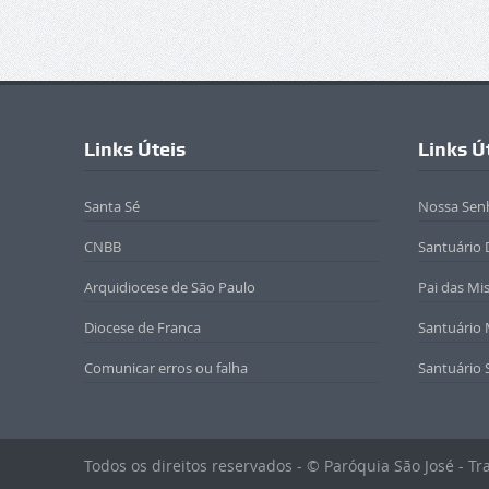
Links Úteis
Links Ú
Santa Sé
Nossa Sen
CNBB
Santuário 
Arquidiocese de São Paulo
Pai das Mi
Diocese de Franca
Santuário
Comunicar erros ou falha
Santuário 
Todos os direitos reservados - © Paróquia São José - T