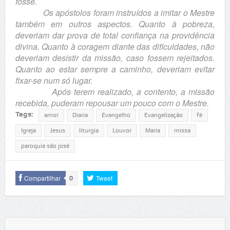
fosse.
Os apóstolos foram instruídos a imitar o Mestre
também em outros aspectos. Quanto à pobreza,
deveriam dar prova de total confiança na providência
divina. Quanto à coragem diante das dificuldades, não
deveriam desistir da missão, caso fossem rejeitados.
Quanto ao estar sempre a caminho, deveriam evitar
fixar-se num só lugar.
Após terem realizado, a contento, a missão
recebida, puderam repousar um pouco com o Mestre.
Tags:
amor
Diaria
Evangelho
Evangelização
fé
Igreja
Jesus
liturgia
Louvor
Maria
missa
paroquia são josé
Compartilhar
Tweet
0