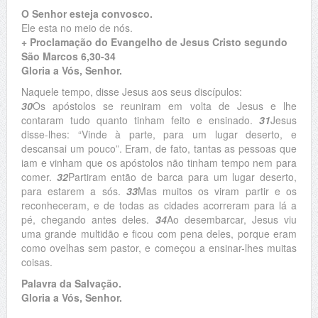
O Senhor esteja convosco.
Ele esta no meio de nós.
+ Proclamação do Evangelho de Jesus Cristo segundo
São Marcos 6,30-34
Gloria a Vós, Senhor.
Naquele tempo, disse Jesus aos seus discípulos:
30
Os apóstolos se reuniram em volta de Jesus e lhe
contaram tudo quanto tinham feito e ensinado.
31
Jesus
disse-lhes: “Vinde à parte, para um lugar deserto, e
descansai um pouco”. Eram, de fato, tantas as pessoas que
iam e vinham que os apóstolos não tinham tempo nem para
comer.
32
Partiram então de barca para um lugar deserto,
para estarem a sós.
33
Mas muitos os viram partir e os
reconheceram, e de todas as cidades acorreram para lá a
pé, chegando antes deles.
34
Ao desembarcar, Jesus viu
uma grande multidão e ficou com pena deles, porque eram
como ovelhas sem pastor, e começou a ensinar-lhes muitas
coisas.
Palavra da Salvação.
Gloria a Vós, Senhor.