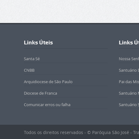
Links Úteis
Links Ú
Santa Sé
Nossa Sen
CNBB
Santuário 
Arquidiocese de São Paulo
Pai das Mi
Diocese de Franca
Santuário
Comunicar erros ou falha
Santuário 
Todos os direitos reservados - © Paróquia São José - T