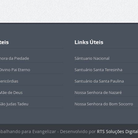
teis
Links Úteis
hora da Piedade
Sántuario Nacional
Divino Pai Eterno
Santuário Santa Teresinha
sericórdias
Santuário da Santa Paulina
 Mãe de Deus
Nossa Senhora de Nazaré
São Judas Tadeu
Nossa Senhora do Bom Socorro
rabalhando para Evangelizar - Desenvolvido por
RTS Soluções Digita