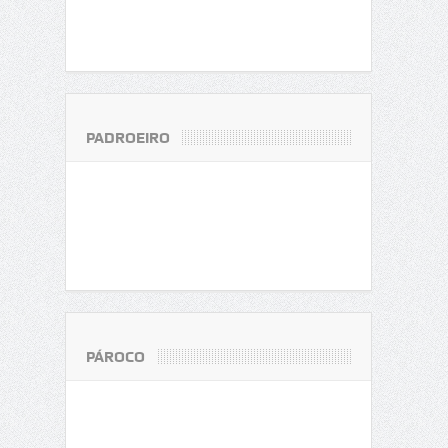
PADROEIRO
PÁROCO