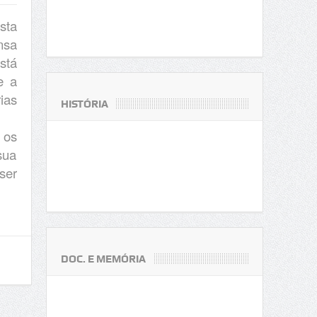
sta
nsa
stá
e a
ias
HISTÓRIA
 os
sua
ser
DOC. E MEMÓRIA