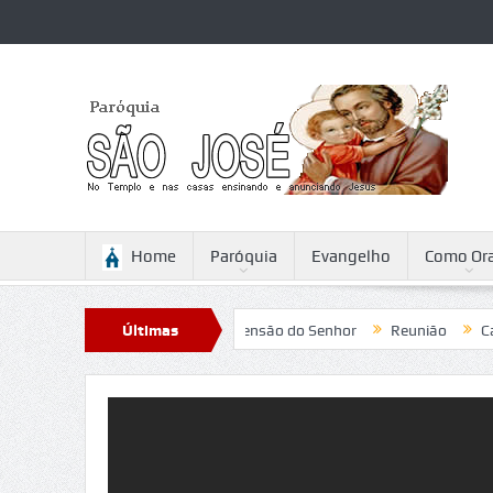
Home
Paróquia
Evangelho
Como Ora
ini
Reflexão para a Ascensão do Senhor
Últimas
Reunião
Campanha
Notícias