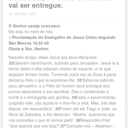
vai ser entregue.
on:
26 maio, 2021
O Senhor esteja convosco.
Ele esta no meio de nós.
+ Proclamação do Evangelho de Jesus Cristo segundo
São Marcos 10,32-45
Gloria a Vós, Senhor.
Naquele tempo, disse Jesus aos seus discípulos:
32
Estavam caminhando, subindo para Jerusalém. Jesus ia à
frente deles e eles estavam cheios de espanto, e os que
seguiam tinham medo. Tomando outra vez os Doze à parte,
declarou-lhes o que ia acontecer-lhe:
33
“Estamos subindo
para Jerusalém, e o Filho do homem será entregue aos
sumos sacerdotes e aos escribas. Eles o condenarão à
morte e o entregarão aos gentios.
34
Estes o escarnecerão,
cuspirão nele, vão açoitá-lo e tirar-lhe a vida. Mas, três dias
depois, ele ressuscitará”.
35
Foram até ele Tiago e João, os
filhos de Zebedeu, e lhe disseram: “Mestre, queremos que
nos concedas o que te vamos pedir”.
36
Respondeu-lhes:
“Que quereis que vos faça?”
37
“Concede-nos – disseram –