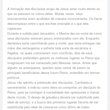
A formação dos discípulos exigiu de Jesus estar muito atento ao
que se passava no íntimo deles. Muitas vezes, seus
ensinamentos eram acolhidos de maneira inconveniente. Ou havia
descompasso entre o que era-lhes ensinado e o que eles
captavam.
Durante a subida para Jerusalém, o Mestre deu-se conta de como
seus discípulos estavam pouco sintonizados com ele. Enquanto
declarava estar caminhando para a morte, que seria entregue nas
mãos dos estrangeiros e sofreria toda sorte de escárnios e
flagelos, os quais culminariam com crucifixão, dois de seus
discípulos pretendiam garantir os melhores lugares no Reino que
imaginavam iria ser instaurado pelo Messias Jesus. Antes que
alguém se antecipasse, queriam estar certos de serem os
principais beneficiários desse futuro Reino, entendido em termos
políticos.
Jesus não admitiu a pretensão dos discípulos. Combateu-a
severamente, e indicou como deve se comportar um discípulo do
Reino, para se contrapor à mentalidade dos opressores e tiranos
deste mundo. O desejo de grandeza deveria ser substituído pelo
ideal de serviço, e a busca dos primeiros lugares haveria de ser
substituída pelo ideal de colocar-se como último de todos.