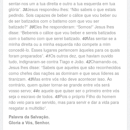
sentar-nos um a tua direita e outro a tua esquerda em tua
glória”.
38
Jesus respondeu-lhes: “Não sabeis o que estais
pedindo. Sois capazes de beber o cálice que vou beber ou
de ser batizados com o batismo com que vou ser
batizado?”
39
Eles lhe responderam: “Somos!” Jesus lhes
disse: “Bebereis o cálice que vou beber e sereis batizados
com o batismo com que serei batizado.
40
Mas sentar-se a
minha direita ou a minha esquerda não compete a mim
concedê-lo. Esses lugares pertencem àqueles para os quais
foram preparados”.
41
Os outros dez, que haviam ouvido
tudo, indignaram-se contra Tiago e João.
42
Chamando-os,
Jesus lhes disse: “Sabeis que aqueles que são reconhecidos
como chefes das nações as dominam e que seus líderes as
tiranizam.
43
Mas entre vós não deve acontecer isso. Ao
contrário, quem quiser tornar-se grande entre vós será
vosso servo;
44
e aquele que quiser ser o primeiro entre vós
seja o escravo de todos.
45
Pois o próprio Filho do homem
não veio para ser servido, mas para servir e dar a vida para
resgatar a multidão”.
Palavra da Salvação.
Gloria a Vós, Senhor.