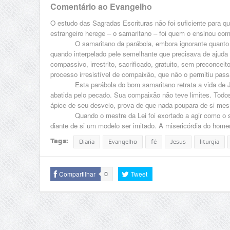
Comentário ao Evangelho
O estudo das Sagradas Escrituras não foi suficiente para q
estrangeiro herege – o samaritano – foi quem o ensinou com
O samaritano da parábola, embora ignorante quanto às m
quando interpelado pele semelhante que precisava de ajuda 
compassivo, irrestrito, sacrificado, gratuito, sem preconce
processo irresistível de compaixão, que não o permitiu pass
Esta parábola do bom samaritano retrata a vida de Jesu
abatida pelo pecado. Sua compaixão não teve limites. Todo
ápice de seu desvelo, prova de que nada poupara de si mes
Quando o mestre da Lei foi exortado a agir como o samar
diante de si um modelo ser imitado. A misericórdia do hom
Tags:
Diaria
Evangelho
fé
Jesus
liturgia
Compartilhar
Tweet
0