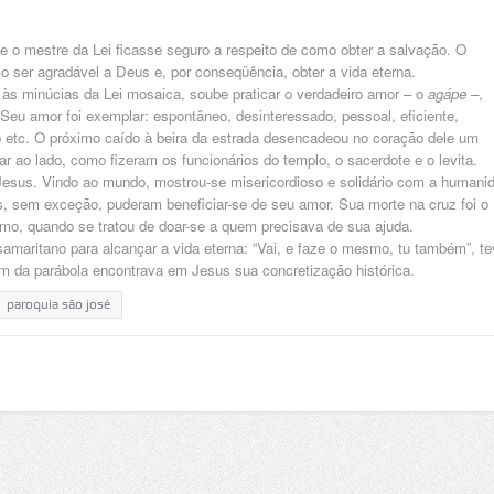
ue o mestre da Lei ficasse seguro a respeito de como obter a salvação. O
o ser agradável a Deus e, por conseqüência, obter a vida eterna.
inúcias da Lei mosaica, soube praticar o verdadeiro amor – o
agápe –
,
Seu amor foi exemplar: espontâneo, desinteressado, pessoal, eficiente,
ito etc. O próximo caído à beira da estrada desencadeou no coração dele um
ar ao lado, como fizeram os funcionários do templo, o sacerdote e o levita.
s. Vindo ao mundo, mostrou-se misericordioso e solidário com a humani
s, sem exceção, puderam beneficiar-se de seu amor. Sua morte na cruz foi o
mo, quando se tratou de doar-se a quem precisava de sua ajuda.
itano para alcançar a vida eterna: “Vai, e faze o mesmo, tu também”, te
em da parábola encontrava em Jesus sua concretização histórica.
paroquia são josé