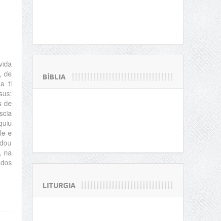
vida
, de
BÍBLIA
a ti
sus:
s de
scia
guiu
le e
idou
, na
 dos
LITURGIA