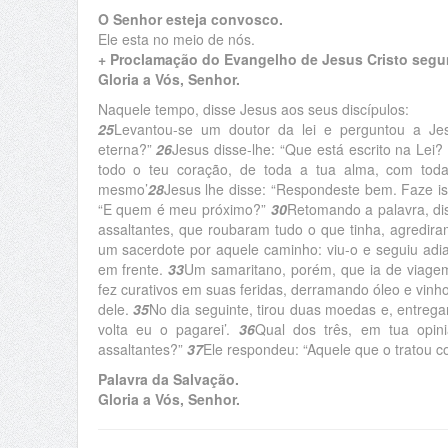
O Senhor esteja convosco.
Ele esta no meio de nós.
+ Proclamação do Evangelho de Jesus Cristo segu
Gloria a Vós, Senhor.
Naquele tempo, disse Jesus aos seus discípulos:
25
Levantou-se um doutor da lei e perguntou a Jes
eterna?”
26
Jesus disse-lhe: “Que está escrito na Lei
todo o teu coração, de toda a tua alma, com tod
mesmo’
28
Jesus lhe disse: “Respondeste bem. Faze ist
“E quem é meu próximo?”
30
Retomando a palavra, di
assaltantes, que roubaram tudo o que tinha, agredir
um sacerdote por aquele caminho: viu-o e seguiu adi
em frente.
33
Um samaritano, porém, que ia de viagem
fez curativos em suas feridas, derramando óleo e vin
dele.
35
No dia seguinte, tirou duas moedas e, entrega
volta eu o pagarei’.
36
Qual dos três, em tua opi
assaltantes?”
37
Ele respondeu: “Aquele que o tratou c
Palavra da Salvação.
Gloria a Vós, Senhor.