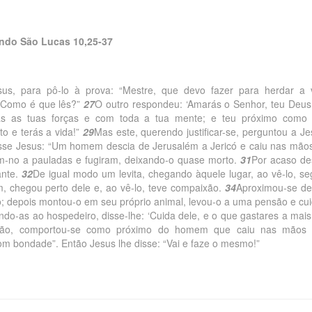
ndo São Lucas 10,25-37
us, para pô-lo à prova: “Mestre, que devo fazer para herdar a 
? Como é que lês?”
27
O outro respondeu: ‘Amarás o Senhor, teu Deus
as as tuas forças e com toda a tua mente; e teu próximo como 
o e terás a vida!”
29
Mas este, querendo justificar-se, perguntou a Je
sse Jesus: “Um homem descia de Jerusalém a Jericó e caiu nas mão
am-no a pauladas e fugiram, deixando-o quase morto.
31
Por acaso de
ante.
32
De igual modo um levita, chegando àquele lugar, ao vê-lo, se
, chegou perto dele e, ao vê-lo, teve compaixão.
34
Aproximou-se de
ho; depois montou-o em seu próprio animal, levou-o a uma pensão e cu
ndo-as ao hospedeiro, disse-lhe: ‘Cuida dele, e o que gastares a mais
nião, comportou-se como próximo do homem que caiu nas mãos
om bondade”. Então Jesus lhe disse: “Vai e faze o mesmo!”