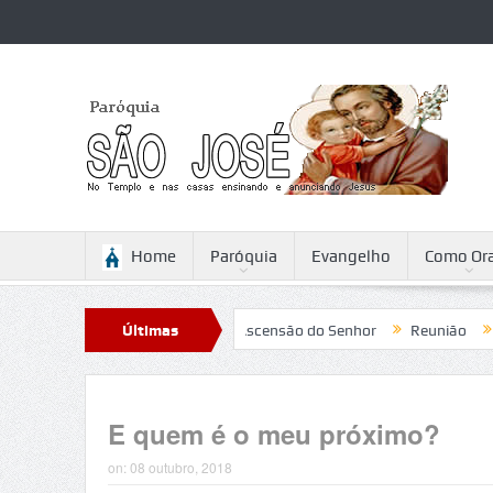
Home
Paróquia
Evangelho
Como Ora
attini
Reflexão para a Ascensão do Senhor
Últimas
Reunião
Campa
Notícias
E quem é o meu próximo?
on:
08 outubro, 2018