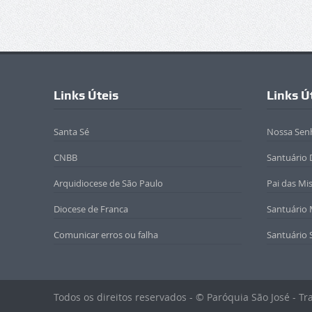
Links Úteis
Links Ú
Santa Sé
Nossa Sen
CNBB
Santuário 
Arquidiocese de São Paulo
Pai das Mi
Diocese de Franca
Santuário
Comunicar erros ou falha
Santuário 
Todos os direitos reservados - © Paróquia São José - T