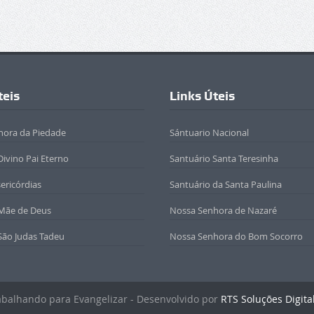
teis
Links Úteis
hora da Piedade
Sántuario Nacional
Divino Pai Eterno
Santuário Santa Teresinha
sericórdias
Santuário da Santa Paulina
 Mãe de Deus
Nossa Senhora de Nazaré
São Judas Tadeu
Nossa Senhora do Bom Socorro
rabalhando para Evangelizar - Desenvolvido por
RTS Soluções Digita