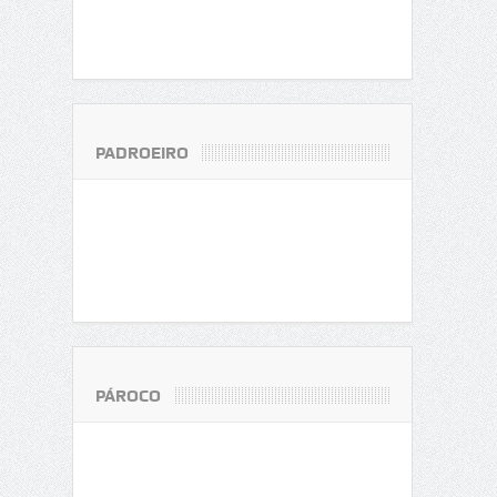
PADROEIRO
PÁROCO