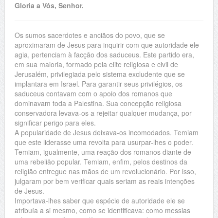
Gloria a Vós, Senhor.
Os sumos sacerdotes e anciãos do povo, que se
aproximaram de Jesus para inquirir com que autoridade ele
agia, pertenciam à facção dos saduceus. Este partido era,
em sua maioria, formado pela elite religiosa e civil de
Jerusalém, privilegiada pelo sistema excludente que se
implantara em Israel. Para garantir seus privilégios, os
saduceus contavam com o apoio dos romanos que
dominavam toda a Palestina. Sua concepção religiosa
conservadora levava-os a rejeitar qualquer mudança, por
significar perigo para eles.
A popularidade de Jesus deixava-os incomodados. Temiam
que este liderasse uma revolta para usurpar-lhes o poder.
Temiam, igualmente, uma reação dos romanos diante de
uma rebelião popular. Temiam, enfim, pelos destinos da
religião entregue nas mãos de um revolucionário. Por isso,
julgaram por bem verificar quais seriam as reais intenções
de Jesus.
Importava-lhes saber que espécie de autoridade ele se
atribuía a si mesmo, como se identificava: como messias