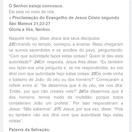
O Senhor esteja convosco.
Ele esta no meio de nós.
+ Proclamação do Evangelho de Jesus Cristo segundo
São Mateus 21,23-27
Gloria a Vós, Senhor.
Naquele tempo, disse Jesus aos seus discípulos:
23
Entrando no templo, começou a ensinar. Nisso chegaram
os sumos sacerdotes e os anciãos do povo, perguntando:
“Com que autoridade fazes estas coisas? Quem te deu esta
autoridade?”
24
Em resposta, Jesus lhes disse: “Eu também
vou fazer-vos uma pergunta e, se me responderdes, eu vos
direi com que autoridade faço estas coisas:
25
De onde vinha
o batismo de João: do céu ou dos homens?” Começaram a
refletir entre si: “Se dissermos que é do céu, ele nos dirá:
‘Então, por que não crestes nele?’
26
Se dissermos que é
dos homens, temos medo da multidão, porque todos
consideram João um profeta”. Por isso responderam a
Jesus: “Não sabemos”.
27
E Jesus, por sua vez, disse: “Pois
eu também não vos direi com que autoridade faço estas
coisas”.
Palavra da Salvação.