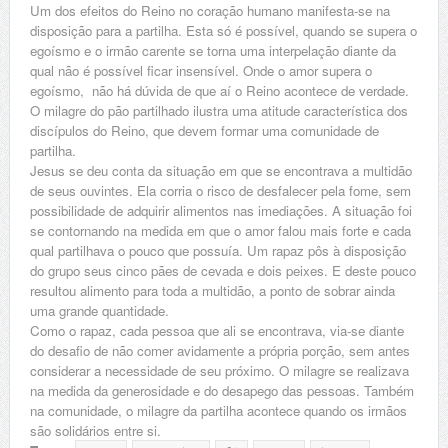
Um dos efeitos do Reino no coração humano manifesta-se na
disposição para a partilha. Esta só é possível, quando se supera o
egoísmo e o irmão carente se torna uma interpelação diante da
qual não é possível ficar insensível. Onde o amor supera o
egoísmo, não há dúvida de que aí o Reino acontece de verdade.
O milagre do pão partilhado ilustra uma atitude característica dos
discípulos do Reino, que devem formar uma comunidade de
partilha.
Jesus se deu conta da situação em que se encontrava a multidão
de seus ouvintes. Ela corria o risco de desfalecer pela fome, sem
possibilidade de adquirir alimentos nas imediações. A situação foi
se contornando na medida em que o amor falou mais forte e cada
qual partilhava o pouco que possuía. Um rapaz pôs à disposição
do grupo seus cinco pães de cevada e dois peixes. E deste pouco
resultou alimento para toda a multidão, a ponto de sobrar ainda
uma grande quantidade.
Como o rapaz, cada pessoa que ali se encontrava, via-se diante
do desafio de não comer avidamente a própria porção, sem antes
considerar a necessidade de seu próximo. O milagre se realizava
na medida da generosidade e do desapego das pessoas. Também
na comunidade, o milagre da partilha acontece quando os irmãos
são solidários entre si.