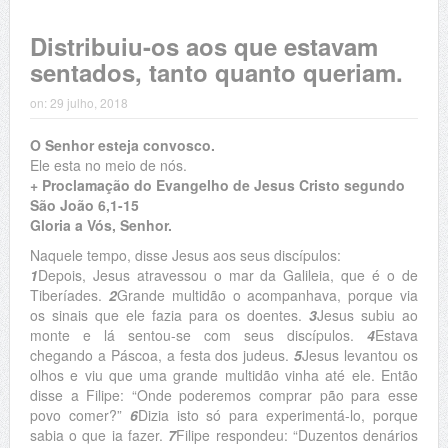
Distribuiu-os aos que estavam
sentados, tanto quanto queriam.
on:
29 julho, 2018
O Senhor esteja convosco.
Ele esta no meio de nós.
+ Proclamação do Evangelho de Jesus Cristo segundo
São João 6,1-15
Gloria a Vós, Senhor.
Naquele tempo, disse Jesus aos seus discípulos:
1
Depois, Jesus atravessou o mar da Galileia, que é o de
Tiberíades.
2
Grande multidão o acompanhava, porque via
os sinais que ele fazia para os doentes.
3
Jesus subiu ao
monte e lá sentou-se com seus discípulos.
4
Estava
chegando a Páscoa, a festa dos judeus.
5
Jesus levantou os
olhos e viu que uma grande multidão vinha até ele. Então
disse a Filipe: “Onde poderemos comprar pão para esse
povo comer?”
6
Dizia isto só para experimentá-lo, porque
sabia o que ia fazer.
7
Filipe respondeu: “Duzentos denários