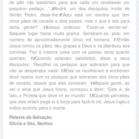
de pão não bastariam para que cada um recebesse um
pequeno pedaço…”
8
André, um dos discípulos, irmão de
Simão Pedro, disse-lhe:
9
“Aqui está um menino que tem
cinco pães de cevada e dois peixes; mas o que é isto para
tanta gente?”
10
Jesus ordenou: “Fazei-os sentar-se”.
Naquele lugar havia muita grama. Sentaram-se, pois, em
número de aproximadamente cinco mil homens.
11
Então
Jesus tomou os pães, deu graças a Deus e os distribuiu aos
convivas. Fez a mesma coisa com os peixes, tanto quanto
queriam.
12
Quando estavam satisfeitos, disse a seus
discípulos: “Recolhei os pedaços que sobraram para que
não se desperdice nada”.
13
Eles os recolheram e encheram
doze cestos com os pedaços que sobraram dos cinco pães
de cevada, depois que eles comeram.
14
Aquela gente, ao
ver o sinal que Jesus fizera, começou a dizer: “Este é, de
fato, o Profeta que deve vir ao mundo”.
15
Quando percebeu
que eles viriam pegá-lo à força para fazê-lo rei, Jesus fugiu e
voltou sozinho para o monte.
Palavra da Salvação.
Gloria a Vós, Senhor.