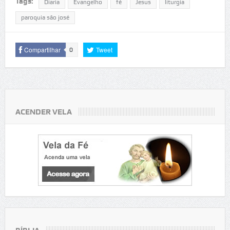
Tags:
Diaria
Evangelho
fé
Jesus
liturgia
paroquia são josé
Compartilhar
Tweet
0
ACENDER VELA