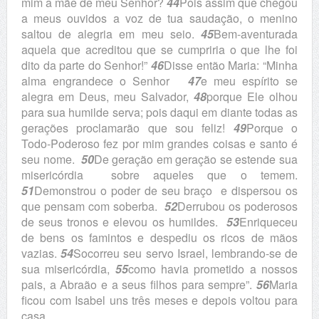
mim a mãe de meu Senhor?
44
Pois assim que chegou
a meus ouvidos a voz de tua saudação, o menino
saltou de alegria em meu seio.
45
Bem-aventurada
aquela que acreditou que se cumpriria o que lhe foi
dito da parte do Senhor!”
46
Disse então Maria: “Minha
alma engrandece o Senhor
47
e meu espírito se
alegra em Deus, meu Salvador,
48
porque Ele olhou
para sua humilde serva; pois daqui em diante todas as
gerações proclamarão que sou feliz!
49
Porque o
Todo-Poderoso fez por mim grandes coisas e santo é
seu nome.
50
De geração em geração se estende sua
misericórdia sobre aqueles que o temem.
51
Demonstrou o poder de seu braço e dispersou os
que pensam com soberba.
52
Derrubou os poderosos
de seus tronos e elevou os humildes.
53
Enriqueceu
de bens os famintos e despediu os ricos de mãos
vazias.
54
Socorreu seu servo Israel, lembrando-se de
sua misericórdia,
55
como havia prometido a nossos
pais, a Abraão e a seus filhos para sempre”.
56
Maria
ficou com Isabel uns três meses e depois voltou para
casa.