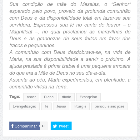
Sua condição de mãe do Messias, o “Senhor”
esperado pelo povo, proveio da profunda comunhão
com Deus e da disponibilidade total em fazer-se sua
servidora. Expressou sua fé no canto de louvor – o
Magnificat –, no qual proclamou as maravilhas do
Deus e as grandezas de seus feitos em favor dos
fracos e pequeninos.
A comunhão com Deus desdobrava-se, na vida de
Maria, na sua disponibilidade a servir o próximo. A
ajuda prestada à prima Isabel é uma pequena amostra
do que era a Mãe de Deus no seu dia-a-dia.
Assunta ao céu, Maria experimentou, em plenitude, a
comunhão vivida na Terra.
Tags:
amor
Diaria
diario
Evangelho
Evangelização
fé
Jesus
liturgia
paroquia são josé
Compartilhar
Tweet
0