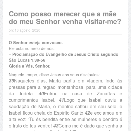
Como posso merecer que a mãe
do meu Senhor venha visitar-me?
on:
16 agosto, 2020
O Senhor esteja convosco.
Ele esta no meio de nós.
+ Proclamação do Evangelho de Jesus Cristo segundo
São Lucas 1,39-56
Gloria a Vós, Senhor.
Naquele tempo, disse Jesus aos seus discípulos:
39
Naqueles dias, Maria partiu em viagem, indo às
pressas para a região montanhosa, para uma cidade
da Judeia.
40
Entrou na casa de Zacarias e
cumprimentou Isabel.
41
Logo que Isabel ouviu a
saudação de Maria, o menino saltou em seu seio, e
Isabel ficou cheia do Espírito Santo
42
e exclamou em
alta voz: “Tu és bendita entre as mulheres e bendito é
o fruto de teu ventre!
43
Como me é dado que venha a