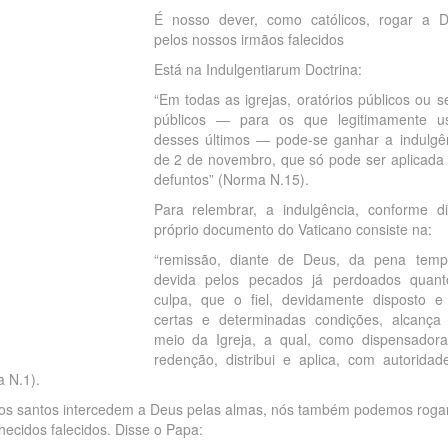
É nosso dever, como católicos, rogar a 
pelos nossos irmãos falecidos
Está na Indulgentiarum Doctrina:
“Em todas as igrejas, oratórios públicos ou s
públicos ― para os que legitimamente 
desses últimos ― pode-se ganhar a indulgê
de 2 de novembro, que só pode ser aplicada
defuntos” (Norma N.15).
Para relembrar, a indulgência, conforme d
próprio documento do Vaticano consiste na:
“remissão, diante de Deus, da pena temp
devida pelos pecados já perdoados quan
culpa, que o fiel, devidamente disposto 
certas e determinadas condições, alcança
meio da Igreja, a qual, como dispensador
redenção, distribui e aplica, com autoridad
a N.1).
os santos intercedem a Deus pelas almas, nós também podemos roga
ecidos falecidos. Disse o Papa: