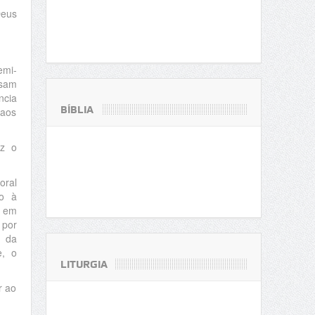
Deus
emi-
usam
ncia
BÍBLIA
 aos
iz o
oral
to à
e em
 por
a da
e, o
LITURGIA
r ao