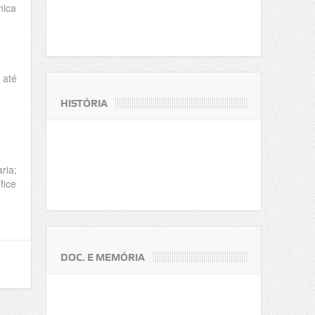
nica
 até
HISTÓRIA
ria;
fice
DOC. E MEMÓRIA