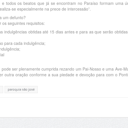
io e todos os beatos que já se encontram no Paraíso formam uma ú
ealiza-se especialmente na prece de intercessão”.
ra um defunto?
 os seguintes requisitos:
s indulgências obtidas até 15 dias antes e para as que serão obtidas
o para cada indulgência;
ndulgência;
ial
ce pode ser plenamente cumprida rezando um Pai-Nosso e uma Ave-Ma
uer outra oração conforme a sua piedade e devoção para com o Pontí
paroquia são josé