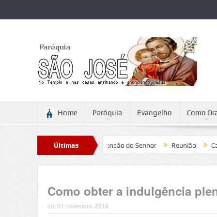
Home
Paróquia
Evangelho
Como Ora
ini
Reflexão para a Ascensão do Senhor
Últimas
Reunião
Campanha
Notícias
Como obter a indulgência plen
on:
01 novembro, 2018