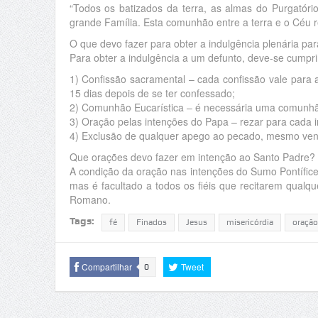
“Todos os batizados da terra, as almas do Purgatór
grande Família. Esta comunhão entre a terra e o Céu r
O que devo fazer para obter a indulgência plenária pa
Para obter a indulgência a um defunto, deve-se cumprir
1) Confissão sacramental – cada confissão vale para a
15 dias depois de se ter confessado;
2) Comunhão Eucarística – é necessária uma comunhã
3) Oração pelas intenções do Papa – rezar para cada i
4) Exclusão de qualquer apego ao pecado, mesmo ven
Que orações devo fazer em intenção ao Santo Padre?
A condição da oração nas intenções do Sumo Pontífi
mas é facultado a todos os fiéis que recitarem qualq
Romano.
Tags:
fé
Finados
Jesus
misericórdia
oração
Compartilhar
Tweet
0