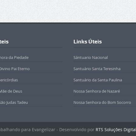
teis
Links Úteis
hora da Piedade
Sántuario Nacional
Divino Pai Eterno
Santuário Santa Teresinha
sericórdias
Santuário da Santa Paulina
 Mãe de Deus
Nossa Senhora de Nazaré
São Judas Tadeu
Nossa Senhora do Bom Socorro
rabalhando para Evangelizar - Desenvolvido por
RTS Soluções Digita