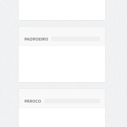
PADROEIRO
PÁROCO