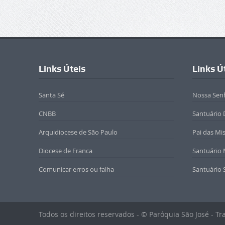
Links Úteis
Links Ú
Santa Sé
Nossa Sen
CNBB
Santuário 
Arquidiocese de São Paulo
Pai das Mi
Diocese de Franca
Santuário
Comunicar erros ou falha
Santuário 
Todos os direitos reservados - © Paróquia São José - T