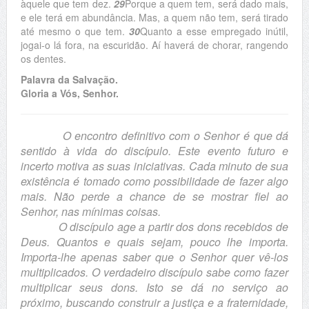
àquele que tem dez.
29
Porque a quem tem, será dado mais,
e ele terá em abundância. Mas, a quem não tem, será tirado
até mesmo o que tem.
30
Quanto a esse empregado inútil,
jogai-o lá fora, na escuridão. Aí haverá de chorar, rangendo
os dentes.
Palavra da Salvação.
Gloria a Vós, Senhor.
O encontro definitivo com o Senhor é que dá
sentido à vida do discípulo. Este evento futuro e
incerto motiva as suas iniciativas. Cada minuto de sua
existência é tomado como possibilidade de fazer algo
mais. Não perde a chance de se mostrar fiel ao
Senhor, nas mínimas coisas.
O discípulo age a partir dos dons recebidos de
Deus. Quantos e quais sejam, pouco lhe importa.
Importa-lhe apenas saber que o Senhor quer vê-los
multiplicados. O verdadeiro discípulo sabe como fazer
multiplicar seus dons. Isto se dá no serviço ao
próximo, buscando construir a justiça e a fraternidade,