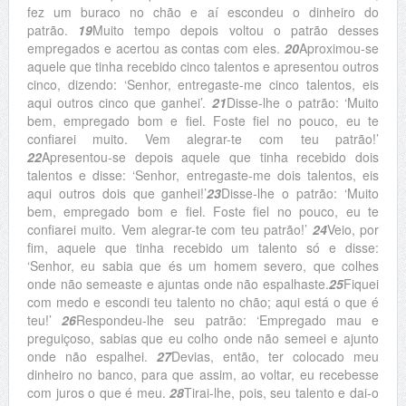
fez um buraco no chão e aí escondeu o dinheiro do
patrão.
19
Muito tempo depois voltou o patrão desses
empregados e acertou as contas com eles.
20
Aproximou-se
aquele que tinha recebido cinco talentos e apresentou outros
cinco, dizendo: ‘Senhor, entregaste-me cinco talentos, eis
aqui outros cinco que ganhei’.
21
Disse-lhe o patrão: ‘Muito
bem, empregado bom e fiel. Foste fiel no pouco, eu te
confiarei muito. Vem alegrar-te com teu patrão!’
22
Apresentou-se depois aquele que tinha recebido dois
talentos e disse: ‘Senhor, entregaste-me dois talentos, eis
aqui outros dois que ganhei!’
23
Disse-lhe o patrão: ‘Muito
bem, empregado bom e fiel. Foste fiel no pouco, eu te
confiarei muito. Vem alegrar-te com teu patrão!’
24
Veio, por
fim, aquele que tinha recebido um talento só e disse:
‘Senhor, eu sabia que és um homem severo, que colhes
onde não semeaste e ajuntas onde não espalhaste.
25
Fiquei
com medo e escondi teu talento no chão; aqui está o que é
teu!’
26
Respondeu-lhe seu patrão: ‘Empregado mau e
preguiçoso, sabias que eu colho onde não semeei e ajunto
onde não espalhei.
27
Devias, então, ter colocado meu
dinheiro no banco, para que assim, ao voltar, eu recebesse
com juros o que é meu.
28
Tirai-lhe, pois, seu talento e dai-o