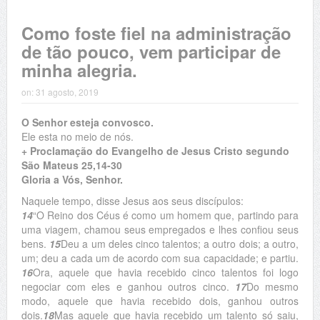
Como foste fiel na administração
de tão pouco, vem participar de
minha alegria.
on:
31 agosto, 2019
O Senhor esteja convosco.
Ele esta no meio de nós.
+ Proclamação do Evangelho de Jesus Cristo segundo
São Mateus 25,14-30
Gloria a Vós, Senhor.
Naquele tempo, disse Jesus aos seus discípulos:
14
“O Reino dos Céus é como um homem que, partindo para
uma viagem, chamou seus empregados e lhes confiou seus
bens.
15
Deu a um deles cinco talentos; a outro dois; a outro,
um; deu a cada um de acordo com sua capacidade; e partiu.
16
Ora, aquele que havia recebido cinco talentos foi logo
negociar com eles e ganhou outros cinco.
17
Do mesmo
modo, aquele que havia recebido dois, ganhou outros
dois.
18
Mas aquele que havia recebido um talento só saiu,