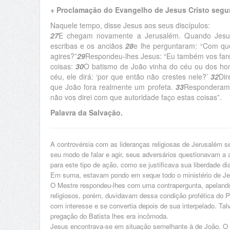
+ Proclamação do Evangelho de Jesus Cristo segu
Naquele tempo, disse Jesus aos seus discípulos:
27
E chegam novamente a Jerusalém. Quando Jesus
escribas e os anciãos
28
e lhe perguntaram: “Com que
agires?”
29
Respondeu-lhes Jesus: “Eu também vos fare
coisas:
30
O batismo de João vinha do céu ou dos h
céu, ele dirá: ‘por que então não crestes nele?’
32
Dir
que João fora realmente um profeta.
33
Responderam 
não vos direi com que autoridade faço estas coisas”.
Palavra da Salvação.
A controvérsia com as lideranças religiosas de Jerusalém 
seu modo de falar e agir, seus adversários questionavam a
para este tipo de ação, como se justificava sua liberdade dia
Em suma, estavam pondo em xeque todo o ministério de Je
O Mestre respondeu-lhes com uma contrapergunta, apelando 
religiosos, porém, duvidavam dessa condição profética do 
com interesse e se convertia depois de sua interpelado. Ta
pregação do Batista lhes era incômoda.
Jesus encontrava-se em situação semelhante à de João. O 