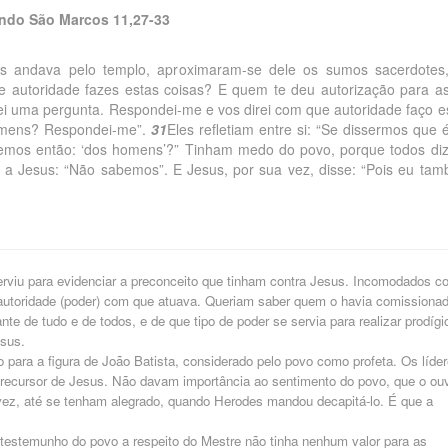
ndo São Marcos 11,27-33
 andava pelo templo, aproximaram-se dele os sumos sacerdotes
 autoridade fazes estas coisas? E quem te deu autorização para a
i uma pergunta. Respondei-me e vos direi com que autoridade faço e
omens? Respondei-me”.
31
Eles refletiam entre si: “Se dissermos que 
emos então: ‘dos homens’?” Tinham medo do povo, porque todos di
a Jesus: “Não sabemos”. E Jesus, por sua vez, disse: “Pois eu ta
serviu para evidenciar a preconceito que tinham contra Jesus. Incomodados c
 autoridade (poder) com que atuava. Queriam saber quem o havia comissiona
nte de tudo e de todos, e de que tipo de poder se servia para realizar prodígi
sus.
para a figura de João Batista, considerado pelo povo como profeta. Os líde
Precursor de Jesus. Não davam importância ao sentimento do povo, que o ou
lvez, até se tenham alegrado, quando Herodes mandou decapitá-lo. É que a
testemunho do povo a respeito do Mestre não tinha nenhum valor para as