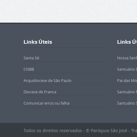
Links Úteis
Links Ú
Santa Sé
Nossa Sen
CNBB
Santuário 
Arquidiocese de São Paulo
Pai das Mi
Diocese de Franca
Santuário
Comunicar erros ou falha
Santuário 
Todos os direitos reservados - © Paróquia São José - T