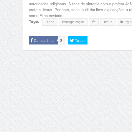
autoridades religiosas. A falta de sintonia com o profeta 
profeta Jesus. Portanto, seria inútil dar-lhes explicações a
como Filho enviado.
Tags:
Diaria
Evangelização
fé
Jesus
liturgia
Compartilhar
Tweet
0