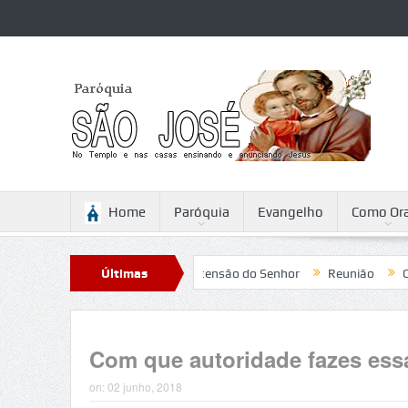
Home
Paróquia
Evangelho
Como Ora
tini
Reflexão para a Ascensão do Senhor
Últimas
Reunião
Campanh
Notícias
Com que autoridade fazes ess
on:
02 junho, 2018