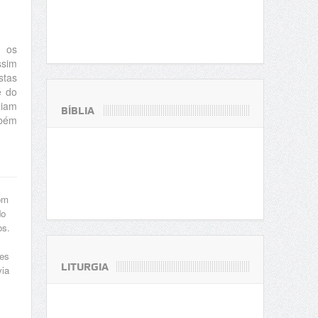
, os
ssim
stas
é do
ziam
BÍBLIA
mbém
om
do
os.
res
LITURGIA
via