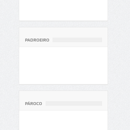
PADROEIRO
PÁROCO