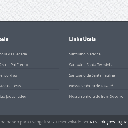
teis
Links Úteis
hora da Piedade
Sántuario Nacional
Divino Pai Eterno
Santuário Santa Teresinha
sericórdias
Santuário da Santa Paulina
 Mãe de Deus
Nossa Senhora de Nazaré
São Judas Tadeu
Nossa Senhora do Bom Socorro
rabalhando para Evangelizar - Desenvolvido por
RTS Soluções Digita