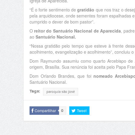
Igreja de Aparecida.
“É o forte sentimento de
gratidão
que nos traz o desej
pela arquidiocese, onde sementes foram espalhadas e 
cumprido o dever de bom pastor”.
O
reitor do Santuário Nacional de Aparecida
, padr
ao
Santuário Nacional.
“Nossa gratidão pelo tempo que esteve à frente desse
acolhimento, evangelização e acolhimento”, concluiu o r
Dom Raymundo assumiu como quarto Arcebispo de Ap
origem, Brasília. Sua renúncia foi aceita pelo Papa Fr
Dom Orlando Brandes, que foi
nomeado Arcebispo
Santuário Nacional.
Tags:
paroquia são josé
Compartilhar
Tweet
0