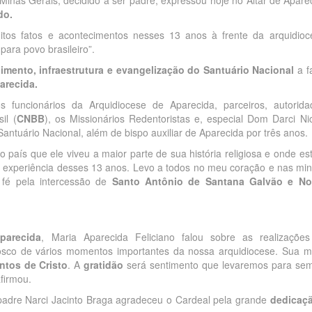
nas Gerais, decidido a ser padre, expressou hoje no Altar de Apare
do.
os fatos e acontecimentos nesses 13 anos à frente da arquidioc
ara povo brasileiro”.
imento, infraestrutura e evangelização do Santuário Nacional
a f
recida.
uncionários da Arquidiocese de Aparecida, parceiros, autorida
il (
CNBB
), os Missionários Redentoristas e, especial Dom Darci Nici
antuário Nacional, além de bispo auxiliar de Aparecida por três anos.
 país que ele viveu a maior parte de sua história religiosa e onde es
a experiência desses 13 anos. Levo a todos no meu coração e nas mi
fé pela intercessão de
Santo Antônio de Santana Galvão e No
parecida
, Maria Aparecida Feliciano falou sobre as realizaçõe
nosco de vários momentos importantes da nossa arquidiocese. Sua m
ntos de Cristo
. A
gratidão
será sentimento que levaremos para se
firmou.
, padre Narci Jacinto Braga agradeceu o Cardeal pela grande
dedicaç