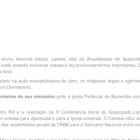
reuniu diversos bispos, padres, fiéis da Arquidiocese de Apareci
cal onde presidiu inúmeras missas e fez pronunciamentos importantes,
 local.
icado na ação evangelizadora do clero, os religiosos, leigos e agente
 Dom Damasceno.
tantes de seu ministério
junto à Igreja Particular de Aparecida co
to XVI e a realização da 5ª Conferência Geral do Episcopado Lat
eclesial para Aparecida e para a Igreja universal. O Cardeal citou a
ia das assembleias anuais da CNBB para o Santuário Nacional entre ou