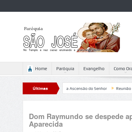
Home
Paróquia
Evangelho
Como Ora
 Sabattini
Reflexão para a Ascensão do Senhor
Últimas
Reunião
Ca
Notícias
Dom Raymundo se despede ap
Aparecida