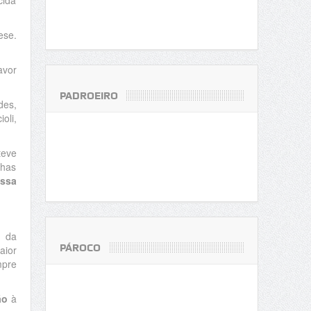
cida
ese.
avor
PADROEIRO
des,
oli,
teve
nhas
ssa
s da
PÁROCO
aior
mpre
ão
à