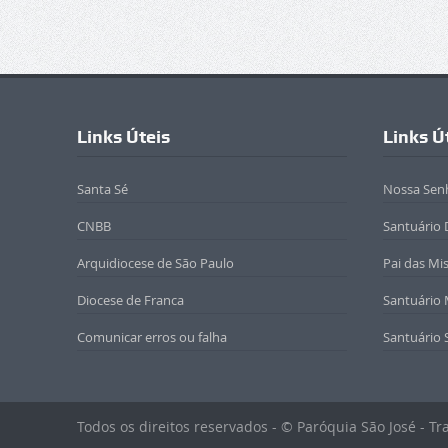
Links Úteis
Links Ú
Santa Sé
Nossa Sen
CNBB
Santuário 
Arquidiocese de São Paulo
Pai das Mi
Diocese de Franca
Santuário
Comunicar erros ou falha
Santuário 
Todos os direitos reservados - © Paróquia São José - T