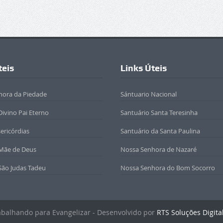
teis
Links Úteis
hora da Piedade
Sántuario Nacional
Divino Pai Eterno
Santuário Santa Teresinha
sericórdias
Santuário da Santa Paulina
 Mãe de Deus
Nossa Senhora de Nazaré
São Judas Tadeu
Nossa Senhora do Bom Socorro
rabalhando para Evangelizar - Desenvolvido por
RTS Soluções Digita