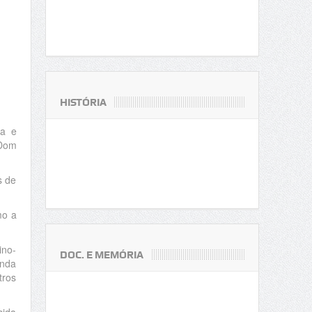
HISTÓRIA
da e
 Dom
s de
mo a
ino-
DOC. E MEMÓRIA
inda
tros