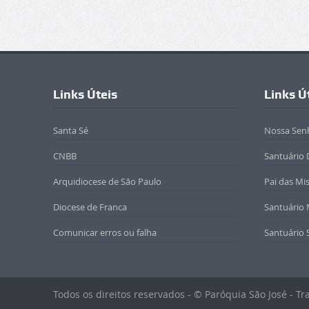
Links Úteis
Links Ú
Santa Sé
Nossa Sen
CNBB
Santuário 
Arquidiocese de São Paulo
Pai das Mi
Diocese de Franca
Santuário
Comunicar erros ou falha
Santuário 
Todos os direitos reservados - © Paróquia São José - T