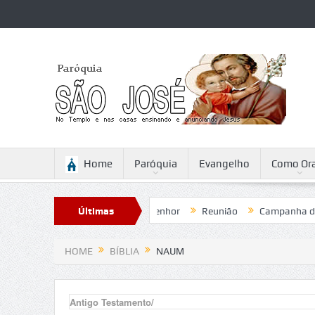
Home
Paróquia
Evangelho
Como Ora
flexão para a Ascensão do Senhor
Últimas
Reunião
Campanha da Frate
Notícias
HOME
BÍBLIA
NAUM
Antigo Testamento/