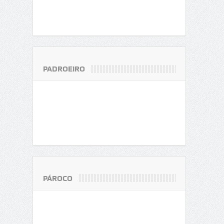
PADROEIRO
PÁROCO