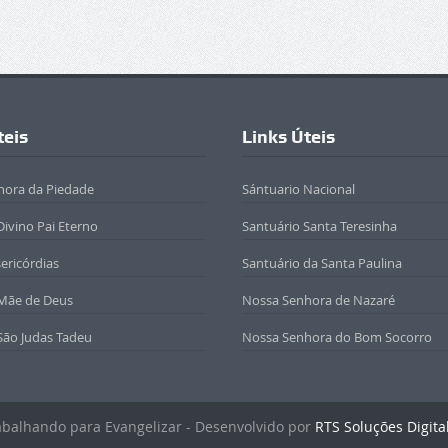
teis
Links Úteis
hora da Piedade
Sántuario Nacional
Divino Pai Eterno
Santuário Santa Teresinha
sericórdias
Santuário da Santa Paulina
 Mãe de Deus
Nossa Senhora de Nazaré
São Judas Tadeu
Nossa Senhora do Bom Socorro
rabalhando para Evangelizar - Desenvolvido por
RTS Soluções Digita