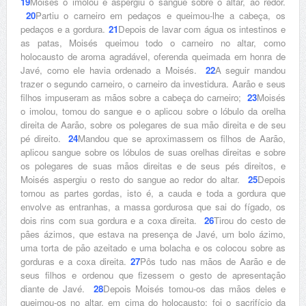
19
Moisés o imolou e aspergiu o sangue sobre o altar, ao redor.
20
Partiu o carneiro em pedaços e queimou-lhe a cabeça, os
pedaços e a gordura.
21
Depois de lavar com água os intestinos e
as patas, Moisés queimou todo o carneiro no altar, como
holocausto de aroma agradável, oferenda queimada em honra de
Javé, como ele havia ordenado a Moisés.
22
A seguir mandou
trazer o segundo carneiro, o carneiro da investidura. Aarão e seus
filhos impuseram as mãos sobre a cabeça do carneiro;
23
Moisés
o imolou, tomou do sangue e o aplicou sobre o lóbulo da orelha
direita de Aarão, sobre os polegares de sua mão direita e de seu
pé direito.
24
Mandou que se aproximassem os filhos de Aarão,
aplicou sangue sobre os lóbulos de suas orelhas direitas e sobre
os polegares de suas mãos direitas e de seus pés direitos, e
Moisés aspergiu o resto do sangue ao redor do altar.
25
Depois
tomou as partes gordas, isto é, a cauda e toda a gordura que
envolve as entranhas, a massa gordurosa que sai do fígado, os
dois rins com sua gordura e a coxa direita.
26
Tirou do cesto de
pães ázimos, que estava na presença de Javé, um bolo ázimo,
uma torta de pão azeitado e uma bolacha e os colocou sobre as
gorduras e a coxa direita.
27
Pôs tudo nas mãos de Aarão e de
seus filhos e ordenou que fizessem o gesto de apresentação
diante de Javé.
28
Depois Moisés tomou-os das mãos deles e
queimou-os no altar, em cima do holocausto; foi o sacrifício da