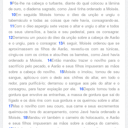
9
Pôs-lhe na cabeça o turbante, diante do qual colocou a lâmina
de ouro, o diadema sagrado, como Javé tinha ordenado a Moisés.
10
Em seguida Moisés tomou o óleo da unção e ungiu o
tabernáculo e todas as coisas que nele havia, consagrando-as.
11
Com o óleo aspergiu sete vezes o altar e ungiu o altar e todos
os seus utensílios, a bacia e seu pedestal, para os consagrar.
12
Derramou um pouco do óleo da unção sobre a cabeça de Aarão
e o ungiu, para o consagrar.
13
A seguir, Moisés ordenou que se
aproximassem os filhos de Aarão, revestiu-os com as túnicas,
cingiu-os com os cintos e atou-lhes os barretes, como Javé havia
ordenado a Moisés.
14
Então mandou trazer o novilho para o
sacrifício pelo pecado, e Aarão e seus filhos impuseram as mãos
sobre a cabeça do novilho.
15
Moisés o imolou, tomou de seu
sangue, aplicou-o com o dedo aos chifres do altar, em todo o
redor, para purificá-lo; derramou o sangue aos pés do altar e o
consagrou, para fazer expiação por ele.
16
Depois tomou toda a
gordura que envolve as entranhas, a massa de gordura que sai do
fígado e os dois rins com sua gordura e os queimou sobre o altar.
17
Mas o novilho com seu couro, sua carne e seus excrementos
queimou-os fora do acampamento, como Javé havia ordenado a
Moisés.
18
Mandou vir também o carneiro do holocausto, e Aarão
e seus filhos impuseram as mãos sobre a cabeça do carneiro.