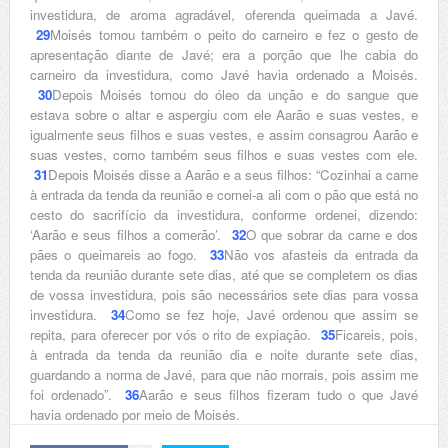
investidura, de aroma agradável, oferenda queimada a Javé.
29
Moisés tomou também o peito do carneiro e fez o gesto de
apresentação diante de Javé; era a porção que lhe cabia do
carneiro da investidura, como Javé havia ordenado a Moisés.
30
Depois Moisés tomou do óleo da unção e do sangue que
estava sobre o altar e aspergiu com ele Aarão e suas vestes, e
igualmente seus filhos e suas vestes, e assim consagrou Aarão e
suas vestes, como também seus filhos e suas vestes com ele.
31
Depois Moisés disse a Aarão e a seus filhos: “Cozinhai a carne
à entrada da tenda da reunião e comei-a ali com o pão que está no
cesto do sacrifício da investidura, conforme ordenei, dizendo:
‘Aarão e seus filhos a comerão’.
32
O que sobrar da carne e dos
pães o queimareis ao fogo.
33
Não vos afasteis da entrada da
tenda da reunião durante sete dias, até que se completem os dias
de vossa investidura, pois são necessários sete dias para vossa
investidura.
34
Como se fez hoje, Javé ordenou que assim se
repita, para oferecer por vós o rito de expiação.
35
Ficareis, pois,
à entrada da tenda da reunião dia e noite durante sete dias,
guardando a norma de Javé, para que não morrais, pois assim me
foi ordenado”.
36
Aarão e seus filhos fizeram tudo o que Javé
havia ordenado por meio de Moisés.