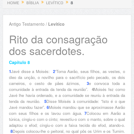
HOME
BÍBLIA
LEVÍTICO
8
Antigo Testamento /
Levítico
Rito da consagração
dos sacerdotes.
Capítulo 8
1
Javé disse a Moisés:
2
“Toma Aarão, seus filhos, as vestes, o
óleo da unção, o novilho para o sacrifício pelo pecado, os dois
carneiros, o cesto de pães ázimos,
3
e convoca toda a
comunidade à entrada da tenda da reunião”.
4
Moisés fez como
Javé lhe havia ordenado, e a comunidade se reuniu à entrada da
tenda da reunião.
5
Disse Moisés à comunidade: “Isto é o que
Javé mandou fazer”.
6
Moisés mandou que se aproximasse Aarão
com seus filhos e os lavou com água.
7
Colocou em Aarão a
túnica, cingiu-o com o cinto; revestiu-o com o manto, sobre o qual
adaptou o efod; cingiu-o com a faixa tecida do efod, atando-o.
8
Depois colocou-lhe o peitoral, no qual pôs os Urim e os Tumim.