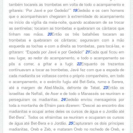
também tocareis as trombetas em volta de todo o acampamento e
gritareis: ‘Por Javé e por Gedeão!’”
19
Gedeão e os cem homens
que o acompanhavam chegaram à extremidade do acampamento
no início da vigília da meia-noite, quando acabavam de se trocar
as sentinelas; tocaram as trombetas e quebraram os cântaros que
tinham nas mãos.
20
Então os três batalhões tocaram as
trombetas e quebraram os cântaros; seguravam com a mão
esquerda as tochas e com a direita as trombetas, para tocá-las, e
gritaram: “Espada por Javé e por Gedeão!”
21
Cada qual ficou em
seu lugar, ao redor do acampamento, e todo o acampamento se
pôs a correr, a gritar e a fugir.
22
Enquanto os trezentos
continuavam a tocar as trombetas, Javé fez com que a espada de
cada madianita se voltasse contra o próprio companheiro, em todo
o acampamento, e o exército fugiu até Bet-Seta, rumo a Serera,
até a margem de Abel-Meúla, defronte de Tebat.
23
Então os
israelitas de Neftali, de Aser e de todo o Manassés se reuniram e
perseguiram os madianitas.
24
Gedeão enviou mensageiros por
toda a montanha de Efraim para dizerem: “Descei ao encontro dos
madianitas e ocupai antes deles os cursos de água e o Jordão até
Bet-Bera”. Todos os efraimitas se reuniram e ocuparam os cursos
de água até Bet-Bera e o Jordão.
25
Capturaram os dois príncipes
madianitas, Oreb e Zeb, e mataram Oreb no rochedo de Oreb, e