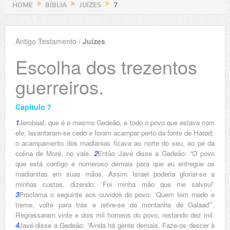
HOME
BÍBLIA
JUÍZES
7
Antigo Testamento /
Juízes
Escolha dos trezentos
guerreiros.
Capítulo 7
1
Jerobaal, que é o mesmo Gedeão, e todo o povo que estava com
ele, levantaram-se cedo e foram acampar perto da fonte de Harod;
o acampamento dos madianias ficava ao norte do seu, ao pé da
colina de Moré, no vale.
2
Então Javé disse a Gedeão: “O povo
que está contigo é numeroso demais para que eu entregue os
madianitas em suas mãos. Assim Israel poderia gloriar-se a
minhas custas, dizendo: ‘Foi minha mão que me salvou!’
3
Proclama o seguinte aos ouvidos do povo: ‘Quem tem medo e
treme, volte para trás e retire-se da montanha de Galaad’”.
Regressaram vinte e dois mil homens do povo, restando dez mil.
4
Javé disse a Gedeão: “Ainda há gente demais. Faze-os descer à