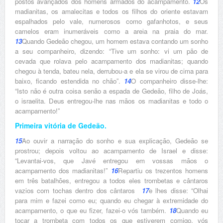
postos avançados dos homens armados do acampamento.
12
Os
madianitas, os amalecitas e todos os filhos do oriente estavam
espalhados pelo vale, numerosos como gafanhotos, e seus
camelos eram inumeráveis como a areia na praia do mar.
13
Quando Gedeão chegou, um homem estava contando um sonho
a seu companheiro, dizendo: “Tive um sonho: vi um pão de
cevada que rolava pelo acampamento dos madianitas; quando
chegou à tenda, bateu nela, derrubou-a e ela se virou de cima para
baixo, ficando estendida no chão”.
14
O companheiro disse-lhe:
“Isto não é outra coisa senão a espada de Gedeão, filho de Joás,
o israelita. Deus entregou-lhe nas mãos os madianitas e todo o
acampamento!”
Primeira vitória de Gedeão.
15
Ao ouvir a narração do sonho e sua explicação, Gedeão se
prostrou; depois voltou ao acampamento de Israel e disse:
“Levantai-vos, que Javé entregou em vossas mãos o
acampamento dos madianitas!”
16
Repartiu os trezentos homens
em três batalhões, entregou a todos eles trombetas e cântaros
vazios com tochas dentro dos cântaros
17
e lhes disse: “Olhai
para mim e fazei como eu; quando eu chegar à extremidade do
acampamento, o que eu fizer, fazei-o vós também.
18
Quando eu
tocar a trombeta com todos os que estiverem comigo, vós