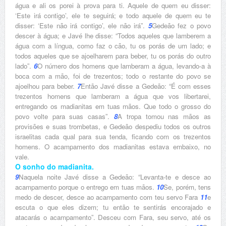
água e ali os porei à prova para ti. Aquele de quem eu disser:
‘Este irá contigo’, ele te seguirá; e todo aquele de quem eu te
disser: ‘Este não irá contigo’, ele não irá”.
5
Gedeão fez o povo
descer à água; e Javé lhe disse: “Todos aqueles que lamberem a
água com a língua, como faz o cão, tu os porás de um lado; e
todos aqueles que se ajoelharem para beber, tu os porás do outro
lado”.
6
O número dos homens que lamberam a água, levando-a à
boca com a mão, foi de trezentos; todo o restante do povo se
ajoelhou para beber.
7
Então Javé disse a Gedeão: “É com esses
trezentos homens que lamberam a água que vos libertarei,
entregando os madianitas em tuas mãos. Que todo o grosso do
povo volte para suas casas”.
8
A tropa tomou nas mãos as
provisões e suas trombetas, e Gedeão despediu todos os outros
israelitas cada qual para sua tenda, ficando com os trezentos
homens. O acampamento dos madianitas estava embaixo, no
vale.
O sonho do madianita.
9
Naquela noite Javé disse a Gedeão: “Levanta-te e desce ao
acampamento porque o entrego em tuas mãos.
10
Se, porém, tens
medo de descer, desce ao acampamento com teu servo Fara
11
e
escuta o que eles dizem; tu então te sentirás encorajado e
atacarás o acampamento”. Desceu com Fara, seu servo, até os