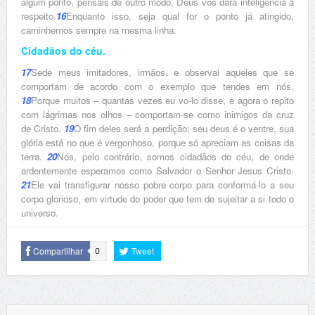
algum ponto, pensais de outro modo, Deus vos dará inteligência a
respeito.
16
Enquanto isso, seja qual for o ponto já atingido,
caminhemos sempre na mesma linha.
Cidadãos do céu.
17
Sede meus imitadores, irmãos, e observai aqueles que se
comportam de acordo com o exemplo que tendes em nós.
18
Porque muitos – quantas vezes eu vo-lo disse, e agora o repito
com lágrimas nos olhos – comportam-se como inimigos da cruz
de Cristo.
19
O fim deles será a perdição; seu deus é o ventre, sua
glória está no que é vergonhoso, porque só apreciam as coisas da
terra.
20
Nós, pelo contrário, somos cidadãos do céu, de onde
ardentemente esperamos como Salvador o Senhor Jesus Cristo.
21
Ele vai transfigurar nosso pobre corpo para conformá-lo a seu
corpo glorioso, em virtude do poder que tem de sujeitar a si todo o
universo.
Compartilhar
Tweet
0