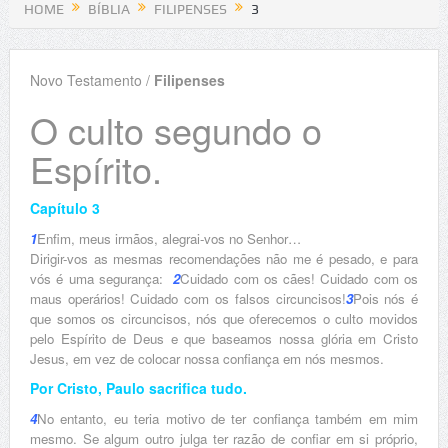
HOME
BÍBLIA
FILIPENSES
3
Novo Testamento /
Filipenses
O culto segundo o
Espírito.
Capítulo 3
1
Enfim, meus irmãos, alegrai-vos no Senhor…
Dirigir-vos as mesmas recomendações não me é pesado, e para
vós é uma segurança:
2
Cuidado com os cães! Cuidado com os
maus operários! Cuidado com os falsos circuncisos!
3
Pois nós é
que somos os circuncisos, nós que oferecemos o culto movidos
pelo Espírito de Deus e que baseamos nossa glória em Cristo
Jesus, em vez de colocar nossa confiança em nós mesmos.
Por Cristo, Paulo sacrifica tudo.
4
No entanto, eu teria motivo de ter confiança também em mim
mesmo. Se algum outro julga ter razão de confiar em si próprio,