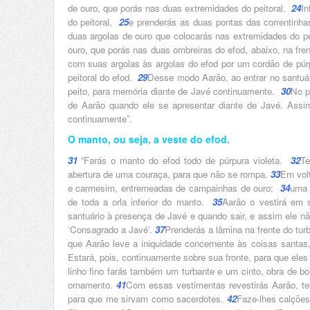
de ouro, que porás nas duas extremidades do peitoral.
24
In
do peitoral,
25
e prenderás as duas pontas das correntinha
duas argolas de ouro que colocarás nas extremidades do pei
ouro, que porás nas duas ombreiras do efod, abaixo, na fren
com suas argolas às argolas do efod por um cordão de púrp
peitoral do efod.
29
Desse modo Aarão, ao entrar no santuári
peito, para memória diante de Javé continuamente.
30
No p
de Aarão quando ele se apresentar diante de Javé. Assim
continuamente”.
O manto, ou seja, a veste do efod.
31
“Farás o manto do efod todo de púrpura violeta.
32
Te
abertura de uma couraça, para que não se rompa.
33
Em volt
e carmesim, entremeadas de campainhas de ouro;
34
uma 
de toda a orla inferior do manto.
35
Aarão o vestirá em 
santuário à presença de Javé e quando sair, e assim ele 
‘Consagrado a Javé’.
37
Prenderás a lâmina na frente do tur
que Aarão leve a iniquidade concernente às coisas santas,
Estará, pois, continuamente sobre sua fronte, para que ele
linho fino farás também um turbante e um cinto, obra de b
ornamento.
41
Com essas vestimentas revestirás Aarão, teu
para que me sirvam como sacerdotes.
42
Faze-lhes calções