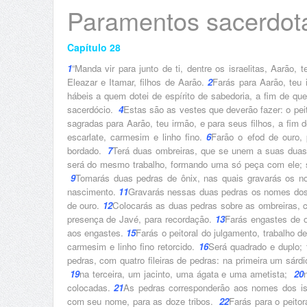
Paramentos sacerdota
Capítulo 28
1
“Manda vir para junto de ti, dentre os israelitas, Aarão
Eleazar e Itamar, filhos de Aarão.
2
Farás para Aarão, teu
hábeis a quem dotei de espírito de sabedoria, a fim de q
sacerdócio.
4
Estas são as vestes que deverão fazer: o peit
sagradas para Aarão, teu irmão, e para seus filhos, a fi
escarlate, carmesim e linho fino.
6
Farão o efod de ouro, p
bordado.
7
Terá duas ombreiras, que se unem a suas dua
será do mesmo trabalho, formando uma só peça com ele; ser
9
Tomarás duas pedras de ônix, nas quais gravarás os n
nascimento.
11
Gravarás nessas duas pedras os nomes dos i
de ouro.
12
Colocarás as duas pedras sobre as ombreiras, 
presença de Javé, para recordação.
13
Farás engastes de
aos engastes.
15
Farás o peitoral do julgamento, trabalho d
carmesim e linho fino retorcido.
16
Será quadrado e duplo;
pedras, com quatro fileiras de pedras: na primeira um sár
19
na terceira, um jacinto, uma ágata e uma ametista;
20
colocadas.
21
As pedras corresponderão aos nomes dos is
com seu nome, para as doze tribos.
22
Farás para o peito