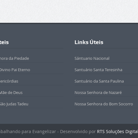
teis
Links Úteis
hora da Piedade
Sántuario Nacional
Divino Pai Eterno
Santuário Santa Teresinha
sericórdias
Santuário da Santa Paulina
 Mãe de Deus
Nossa Senhora de Nazaré
São Judas Tadeu
Nossa Senhora do Bom Socorro
rabalhando para Evangelizar - Desenvolvido por
RTS Soluções Digita