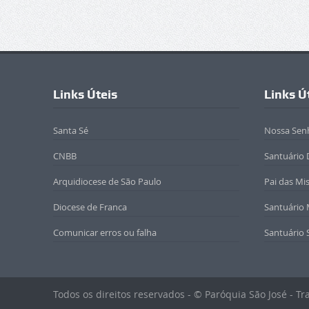
Links Úteis
Links Ú
Santa Sé
Nossa Sen
CNBB
Santuário 
Arquidiocese de São Paulo
Pai das Mi
Diocese de Franca
Santuário
Comunicar erros ou falha
Santuário 
Todos os direitos reservados - © Paróquia São José - T