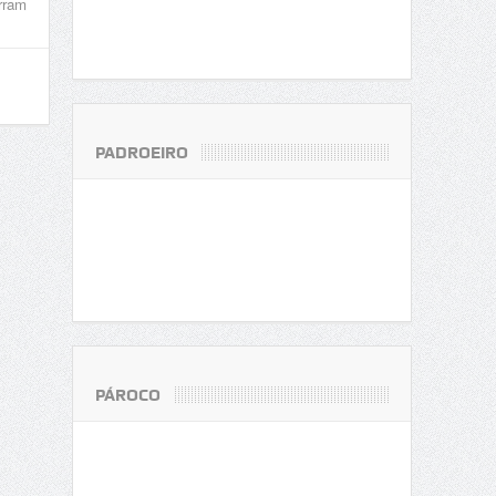
rram
PADROEIRO
PÁROCO