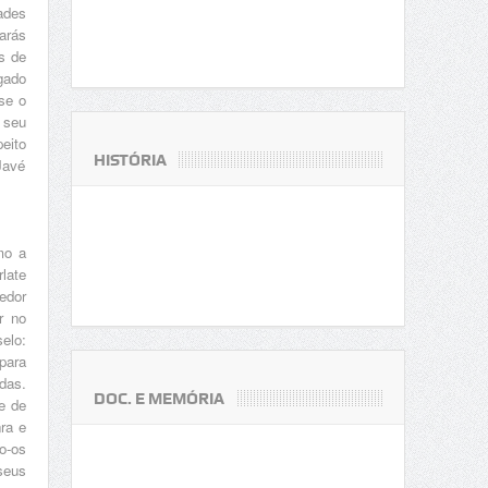
ades
arás
s de
igado
se o
 seu
eito
HISTÓRIA
Javé
mo a
rlate
edor
r no
elo:
 para
das.
DOC. E MEMÓRIA
 e de
nra e
o-os
seus