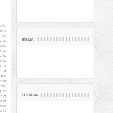
biú,
mens
 meu
BÍBLIA
estes
pura
o de
-lo,
ido.
m de
stes
os à
arás
late,
s de
LITURGIA
ilo;
ssim
edra
olas