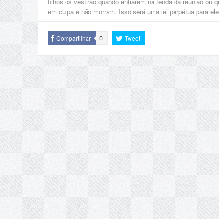
filhos os vestirão quando entrarem na tenda da reunião ou q
em culpa e não morram. Isso será uma lei perpétua para ele 
Compartilhar
Tweet
0