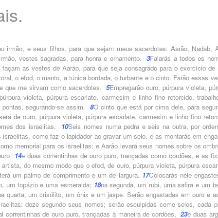
is.
, teu irmão, e seus filhos, para que sejam meus sacerdotes: Aarão, Nadab, A
 irmão, vestes sagradas, para honra e ornamento.
3
Falarás a todos os ho
ue façam as vestes de Aarão, para que seja consagrado para o exercício de
oral, o efod, o manto, a túnica bordada, o turbante e o cinto. Farão essas v
m de que me sirvam como sacerdotes.
5
Empregarão ouro, púrpura violeta, púr
úrpura violeta, púrpura escarlate, carmesim e linho fino retorcido, trabalh
s pontas, segurando-se assim.
8
O cinto que está por cima dele, para segurá
á de ouro, púrpura violeta, púrpura escarlate, carmesim e linho fino retorc
omes dos israelitas.
10
Seis nomes numa pedra e seis na outra, por orde
sraelitas, como faz o lapidador ao gravar um selo, e as montarás em enga
como memorial para os israelitas; e Aarão levará seus nomes sobre os ombr
 ouro
14
e duas correntinhas de ouro puro, trançadas como cordões, e as fix
e artista, do mesmo modo que o efod, de ouro, púrpura violeta, púrpura escar
 terá um palmo de comprimento e um de largura.
17
Colocarás nele engaste
dio, um topázio e uma esmeralda;
18
na segunda, um rubi, uma safira e um ber
na quarta, um crisólito, um ônix e um jaspe. Serão engastadas em ouro e a
raelitas: doze segundo seus nomes; serão esculpidas como selos, cada p
ral correntinhas de ouro puro, trançadas à maneira de cordões,
23
e duas arg