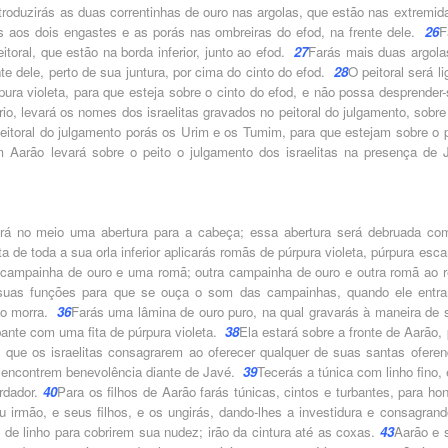
troduzirás as duas correntinhas de ouro nas argolas, que estão nas extremid
s aos dois engastes e as porás nas ombreiras do efod, na frente dele.
26
F
toral, que estão na borda inferior, junto ao efod.
27
Farás mais duas argola
te dele, perto de sua juntura, por cima do cinto do efod.
28
O peitoral será l
ura violeta, para que esteja sobre o cinto do efod, e não possa desprender-
o, levará os nomes dos israelitas gravados no peitoral do julgamento, sobre
eitoral do julgamento porás os Urim e os Tumim, para que estejam sobre o p
 Aarão levará sobre o peito o julgamento dos israelitas na presença de 
rá no meio uma abertura para a cabeça; essa abertura será debruada co
a de toda a sua orla inferior aplicarás romãs de púrpura violeta, púrpura esca
campainha de ouro e uma romã; outra campainha de ouro e outra romã ao r
suas funções para que se ouça o som das campainhas, quando ele entra
não morra.
36
Farás uma lâmina de ouro puro, na qual gravarás à maneira de s
bante com uma fita de púrpura violeta.
38
Ela estará sobre a fronte de Aarão,
 que os israelitas consagrarem ao oferecer qualquer de suas santas oferen
s encontrem benevolência diante de Javé.
39
Tecerás a túnica com linho fino,
ordador.
40
Para os filhos de Aarão farás túnicas, cintos e turbantes, para ho
 irmão, e seus filhos, e os ungirás, dando-lhes a investidura e consagrand
 de linho para cobrirem sua nudez; irão da cintura até as coxas.
43
Aarão e 