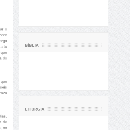
ar o
obre
arga
BÍBLIA
a-te
rque
a do
 que
seis
rava
LITURGIA
ias,
a de
, no