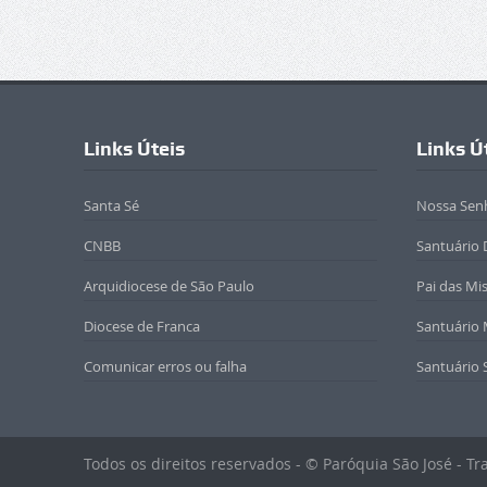
Links Úteis
Links Ú
Santa Sé
Nossa Sen
CNBB
Santuário 
Arquidiocese de São Paulo
Pai das Mi
Diocese de Franca
Santuário
Comunicar erros ou falha
Santuário 
Todos os direitos reservados - © Paróquia São José - T