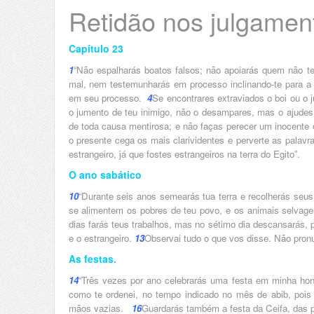
Retidão nos julgamen
Capítulo 23
1
“Não espalharás boatos falsos; não apoiarás quem não 
mal, nem testemunharás em processo inclinando-te para a m
em seu processo.
4
Se encontrares extraviados o boi ou o j
o jumento de teu inimigo, não o desampares, mas o ajudes 
de toda causa mentirosa; e não faças perecer um inocente 
o presente cega os mais clarividentes e perverte as palavr
estrangeiro, já que fostes estrangeiros na terra do Egito”.
O ano sabático
10
“Durante seis anos semearás tua terra e recolherás seus
se alimentem os pobres de teu povo, e os animais selvag
dias farás teus trabalhos, mas no sétimo dia descansarás, 
e o estrangeiro.
13
Observai tudo o que vos disse. Não pron
As festas.
14
“Três vezes por ano celebrarás uma festa em minha ho
como te ordenei, no tempo indicado no mês de abib, poi
mãos vazias.
16
Guardarás também a festa da Ceifa, das p