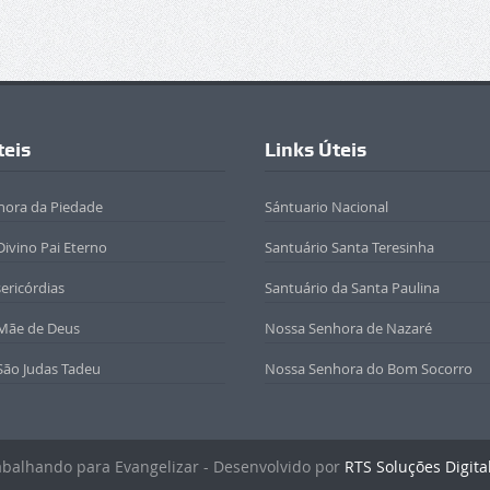
teis
Links Úteis
hora da Piedade
Sántuario Nacional
Divino Pai Eterno
Santuário Santa Teresinha
sericórdias
Santuário da Santa Paulina
 Mãe de Deus
Nossa Senhora de Nazaré
São Judas Tadeu
Nossa Senhora do Bom Socorro
rabalhando para Evangelizar - Desenvolvido por
RTS Soluções Digita