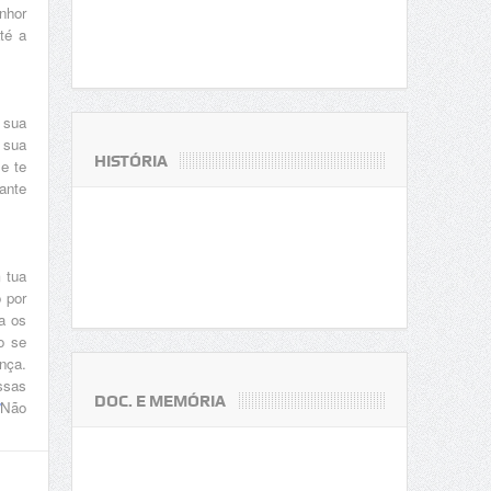
nhor
té a
 sua
 sua
HISTÓRIA
 e te
iante
 tua
o por
a os
o se
nça.
ssas
DOC. E MEMÓRIA
Não