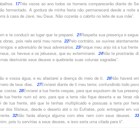
rabalhos.
17
Três vezes ao ano todos os homens comparecerão diante do Se
ão fermentado. A gordura de minha festa não permanecerá desde a noite a
erra à casa de Javé, teu Deus. Não cozerás o cabrito no leite de sua mãe”.
em e te conduzir ao lugar que te preparei.
21
Respeita sua presença e segue
ás obras, pois nele está meu nome.
22
Pelo contrário, se ouvires atentamente
 inimigos e adversário de teus adversários.
23
Porque meu anjo irá a tua frente
aneus, os heveus e os jebuseus, que eu exterminarei.
24
Não te prostrarás d
 mas destruirás seus deuses e quebrarás suas colunas sagradas”.
pão e vossa água; e eu afastarei a doença do meio de ti.
26
Não haverá em
número de teus dias.
27
Enviarei diante de ti meu terror, confundindo todo pov
 as costas.
28
Enviarei a tua frente vespas, para que expulsem de tua presenç
e tua frente num só ano, para que a terra não fique deserta e as feras nã
de tua frente, até que te tenhas multiplicado e possuas a terra por hera
 dos filisteus, desde o deserto até o rio Eufrates, pois entregarei em vo
frente.
32
Não farás aliança alguma com eles nem com seus deuses.
33
im; pois tu servirias a seus deuses, e isso seria uma cilada para ti”.