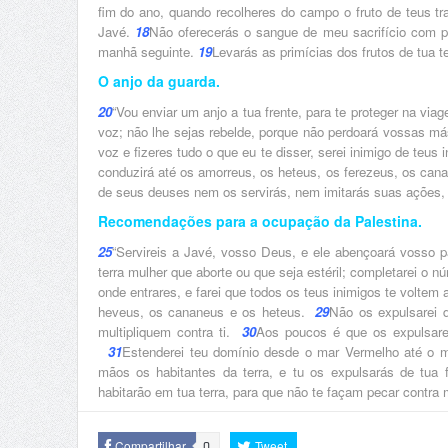
fim do ano, quando recolheres do campo o fruto de teus t
Javé.
18
Não oferecerás o sangue de meu sacrifício com p
manhã seguinte.
19
Levarás as primícias dos frutos de tua t
O anjo da guarda.
20
“Vou enviar um anjo a tua frente, para te proteger na viag
voz; não lhe sejas rebelde, porque não perdoará vossas m
voz e fizeres tudo o que eu te disser, serei inimigo de teus
conduzirá até os amorreus, os heteus, os ferezeus, os can
de seus deuses nem os servirás, nem imitarás suas ações,
Recomendações para a ocupação da Palestina.
25
“Servireis a Javé, vosso Deus, e ele abençoará vosso 
terra mulher que aborte ou que seja estéril; completarei o 
onde entrares, e farei que todos os teus inimigos te voltem
heveus, os cananeus e os heteus.
29
Não os expulsarei d
multipliquem contra ti.
30
Aos poucos é que os expulsarei 
31
Estenderei teu domínio desde o mar Vermelho até o mar
mãos os habitantes da terra, e tu os expulsarás de tua 
habitarão em tua terra, para que não te façam pecar contra m
Compartilhar
Tweet
0