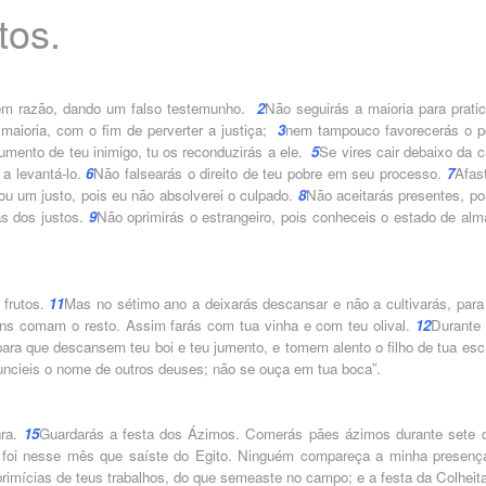
tos.
tem razão, dando um falso testemunho.
2
Não seguirás a maioria para pratic
aioria, com o fim de perverter a justiça;
3
nem tampouco favorecerás o p
umento de teu inimigo, tu os reconduzirás a ele.
5
Se vires cair debaixo da c
a levantá-lo.
6
Não falsearás o direito de teu pobre em seu processo.
7
Afast
ou um justo, pois eu não absolverei o culpado.
8
Não aceitarás presentes, po
as dos justos.
9
Não oprimirás o estrangeiro, pois conheceis o estado de alm
 frutos.
11
Mas no sétimo ano a deixarás descansar e não a cultivarás, para
ens comam o resto. Assim farás com tua vinha e com teu olival.
12
Durante 
para que descansem teu boi e teu jumento, e tomem alento o filho de tua esc
uncieis o nome de outros deuses; não se ouça em tua boca”.
nra.
15
Guardarás a festa dos Ázimos. Comerás pães ázimos durante sete d
s foi nesse mês que saíste do Egito. Ninguém compareça a minha presenç
rimícias de teus trabalhos, do que semeaste no campo; e a festa da Colheita