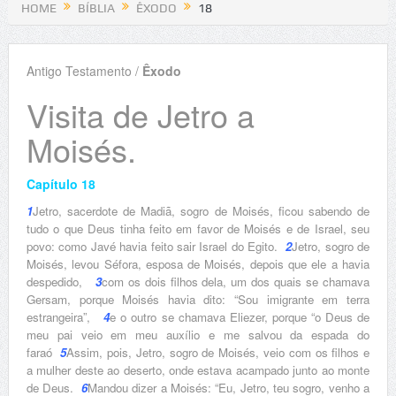
HOME
BÍBLIA
ÊXODO
18
Antigo Testamento /
Êxodo
Visita de Jetro a
Moisés.
Capítulo 18
1
Jetro, sacerdote de Madiã, sogro de Moisés, ficou sabendo de
tudo o que Deus tinha feito em favor de Moisés e de Israel, seu
povo: como Javé havia feito sair Israel do Egito.
2
Jetro, sogro de
Moisés, levou Séfora, esposa de Moisés, depois que ele a havia
despedido,
3
com os dois filhos dela, um dos quais se chamava
Gersam, porque Moisés havia dito: “Sou imigrante em terra
estrangeira”,
4
e o outro se chamava Eliezer, porque “o Deus de
meu pai veio em meu auxílio e me salvou da espada do
faraó
5
Assim, pois, Jetro, sogro de Moisés, veio com os filhos e
a mulher deste ao deserto, onde estava acampado junto ao monte
de Deus.
6
Mandou dizer a Moisés: “Eu, Jetro, teu sogro, venho a