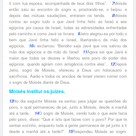
ti com tua esposa, acompanhada de teus dois filhos”.
7
Moisés
então saiu ao encontro do sogro e, prostrando-se, o beijou; e
depois das mútuas saudações, entraram na tenda.
8
Moisés
contou ao sogro tudo o que Javé tinha feito ao faraó e aos
egípcios por causa de Israel, todas as adversidades enfrentadas
pelo caminho e como Javé os livrara.
9
Jetro alegrou-se por todo o
bem que Javé tinha feito a Israel, libertando-o da mão dos
egípcios,
10
e exclamou: “Bendito seja Javé que vos salvou da
mão dos egípcios e da mão do faraó!
11
Agora sei que Javé é
maior que todos os deuses e libertou este povo do poder dos
egípcios, quando agiram com arrogância contra eles”.
12
Depois
Jetro, sogro de Moisés, ofereceu a Deus um holocausto e
sacrifícios. Aarão e todos os anciãos de Israel vieram comer com
o sogro de Moisés diante de Deus.
Moisés institui os juízes.
13
No dia seguinte Moisés se sentou para julgar as questões do
povo, o qual permaneceu de pé, junto a Moisés, desde a manhã
até a tarde.
14
O sogro de Moisés, vendo tudo o que este fazia
pelo povo, disse: “Que é isto que fazes com o povo? Por que te
sentas sozinho, enquanto toda a gente permanece de pé junto a ti
desde a manhã até a tarde?”
15
Respondeu Moisés ao sogro: