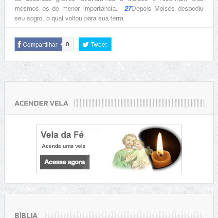
mesmos os de menor importância.
27
Depois Moisés despediu
seu sogro, o qual voltou para sua terra.
Compartilhar
Tweet
0
ACENDER VELA
BÍBLIA