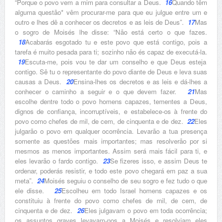
“Porque o povo vem a mim para consultar a Deus.
16
Quando têm
alguma questão* vêm procurar-me para que eu julgue entre um e
outro e lhes dê a conhecer os decretos e as leis de Deus”.
17
Mas
o sogro de Moisés lhe disse: “Não está certo o que fazes.
18
Acabarás esgotado tu e este povo que está contigo, pois a
tarefa é muito pesada para ti; sozinho não és capaz de executá-la.
19
Escuta-me, pois vou te dar um conselho e que Deus esteja
contigo. Sê tu o representante do povo diante de Deus e leva suas
causas a Deus.
20
Ensina-lhes os decretos e as leis e dá-lhes a
conhecer o caminho a seguir e o que devem fazer.
21
Mas
escolhe dentre todo o povo homens capazes, tementes a Deus,
dignos de confiança, incorruptíveis, e estabelece-os à frente do
povo como chefes de mil, de cem, de cinquenta e de dez.
22
Eles
julgarão o povo em qualquer ocorrência. Levarão a tua presença
somente as questões mais importantes; mas resolverão por si
mesmos as menos importantes. Assim será mais fácil para ti, e
eles levarão o fardo contigo.
23
Se fizeres isso, e assim Deus te
ordenar, poderás resistir, e todo este povo chegará em paz a sua
meta”.
24
Moisés seguiu o conselho de seu sogro e fez tudo o que
ele disse.
25
Escolheu em todo Israel homens capazes e os
constituiu à frente do povo como chefes de mil, de cem, de
cinquenta e de dez.
26
Eles julgavam o povo em toda ocorrência;
os assuntos graves levavam-nos a Moisés e resolviam eles