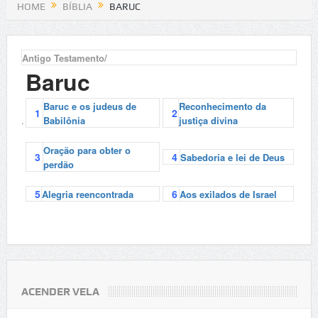
HOME
BÍBLIA
BARUC
Antigo Testamento/
Baruc
Baruc e os judeus de
Reconhecimento da
1
2
.
Babilônia
justiça divina
Oração para obter o
3
4
Sabedoria e lei de Deus
perdão
5
6
Alegria reencontrada
Aos exilados de Israel
ACENDER VELA