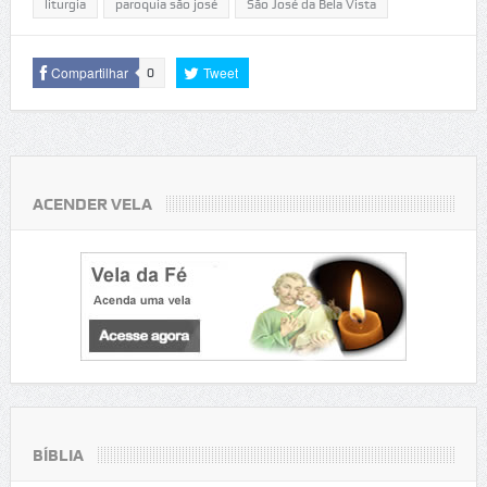
liturgia
paroquia são josé
São José da Bela Vista
Compartilhar
Tweet
0
ACENDER VELA
BÍBLIA