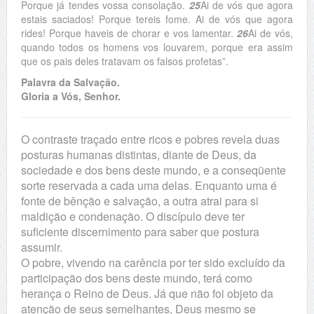
Porque já tendes vossa consolação.
25
Ai de vós que agora
estais saciados! Porque tereis fome. Ai de vós que agora
rides! Porque haveis de chorar e vos lamentar.
26
Ai de vós,
quando todos os homens vos louvarem, porque era assim
que os pais deles tratavam os falsos profetas”.
Palavra da Salvação.
Gloria a Vós, Senhor.
O contraste traçado entre ricos e pobres revela duas
posturas humanas distintas, diante de Deus, da
sociedade e dos bens deste mundo, e a conseqüente
sorte reservada a cada uma delas. Enquanto uma é
fonte de bênção e salvação, a outra atrai para si
maldição e condenação. O discípulo deve ter
suficiente discernimento para saber que postura
assumir.
O pobre, vivendo na carência por ter sido excluído da
participação dos bens deste mundo, terá como
herança o Reino de Deus. Já que não foi objeto da
atenção de seus semelhantes, Deus mesmo se