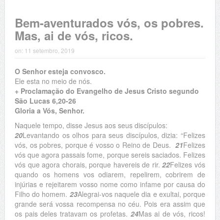
Bem-aventurados vós, os pobres.
Mas, ai de vós, ricos.
on:
11 setembro, 2019
O Senhor esteja convosco.
Ele esta no meio de nós.
+ Proclamação do Evangelho de Jesus Cristo segundo
São Lucas 6,20-26
Gloria a Vós, Senhor.
Naquele tempo, disse Jesus aos seus discípulos:
20
Levantando os olhos para seus discípulos, dizia: “Felizes
vós, os pobres, porque é vosso o Reino de Deus.
21
Felizes
vós que agora passais fome, porque sereis saciados. Felizes
vós que agora chorais, porque havereis de rir.
22
Felizes vós
quando os homens vos odiarem, repelirem, cobrirem de
injúrias e rejeitarem vosso nome como infame por causa do
Filho do homem.
23
Alegrai-vos naquele dia e exultai, porque
grande será vossa recompensa no céu. Pois era assim que
os pais deles tratavam os profetas.
24
Mas ai de vós, ricos!