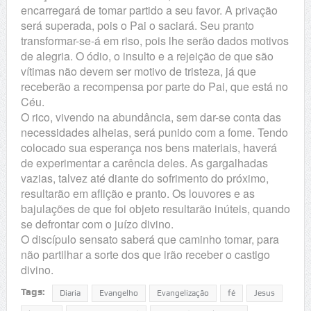
encarregará de tomar partido a seu favor. A privação
será superada, pois o Pai o saciará. Seu pranto
transformar-se-á em riso, pois lhe serão dados motivos
de alegria. O ódio, o insulto e a rejeição de que são
vítimas não devem ser motivo de tristeza, já que
receberão a recompensa por parte do Pai, que está no
Céu.
O rico, vivendo na abundância, sem dar-se conta das
necessidades alheias, será punido com a fome. Tendo
colocado sua esperança nos bens materiais, haverá
de experimentar a carência deles. As gargalhadas
vazias, talvez até diante do sofrimento do próximo,
resultarão em aflição e pranto. Os louvores e as
bajulações de que foi objeto resultarão inúteis, quando
se defrontar com o juízo divino.
O discípulo sensato saberá que caminho tomar, para
não partilhar a sorte dos que irão receber o castigo
divino.
Tags:
Diaria
Evangelho
Evangelização
fé
Jesus