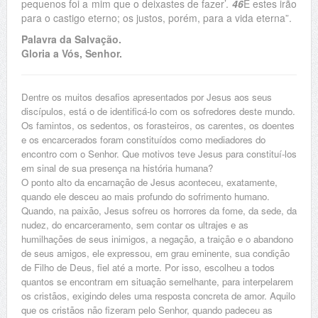
pequenos foi a mim que o deixastes de fazer’.
46
E estes irão
para o castigo eterno; os justos, porém, para a vida eterna”.
Palavra da Salvação.
Gloria a Vós, Senhor.
Dentre os muitos desafios apresentados por Jesus aos seus
discípulos, está o de identificá-lo com os sofredores deste mundo.
Os famintos, os sedentos, os forasteiros, os carentes, os doentes
e os encarcerados foram constituídos como mediadores do
encontro com o Senhor. Que motivos teve Jesus para constituí-los
em sinal de sua presença na história humana?
O ponto alto da encarnação de Jesus aconteceu, exatamente,
quando ele desceu ao mais profundo do sofrimento humano.
Quando, na paixão, Jesus sofreu os horrores da fome, da sede, da
nudez, do encarceramento, sem contar os ultrajes e as
humilhações de seus inimigos, a negação, a traição e o abandono
de seus amigos, ele expressou, em grau eminente, sua condição
de Filho de Deus, fiel até a morte. Por isso, escolheu a todos
quantos se encontram em situação semelhante, para interpelarem
os cristãos, exigindo deles uma resposta concreta de amor. Aquilo
que os cristãos não fizeram pelo Senhor, quando padeceu as