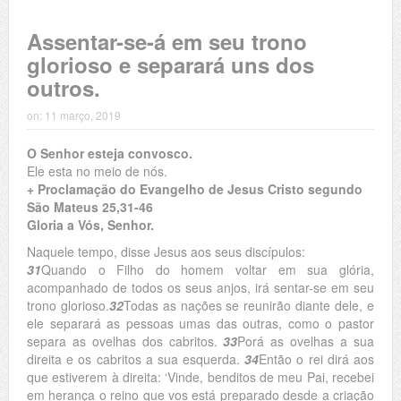
Assentar-se-á em seu trono
glorioso e separará uns dos
outros.
on:
11 março, 2019
O Senhor esteja convosco.
Ele esta no meio de nós.
+ Proclamação do Evangelho de Jesus Cristo segundo
São Mateus 25,31-46
Gloria a Vós, Senhor.
Naquele tempo, disse Jesus aos seus discípulos:
31
Quando o Filho do homem voltar em sua glória,
acompanhado de todos os seus anjos, irá sentar-se em seu
trono glorioso.
32
Todas as nações se reunirão diante dele, e
ele separará as pessoas umas das outras, como o pastor
separa as ovelhas dos cabritos.
33
Porá as ovelhas a sua
direita e os cabritos a sua esquerda.
34
Então o rei dirá aos
que estiverem à direita: ‘Vinde, benditos de meu Pai, recebei
em herança o reino que vos está preparado desde a criação