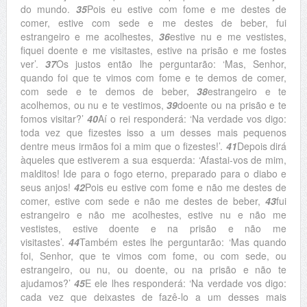
do mundo.
35
Pois eu estive com fome e me destes de
comer, estive com sede e me destes de beber, fui
estrangeiro e me acolhestes,
36
estive nu e me vestistes,
fiquei doente e me visitastes, estive na prisão e me fostes
ver’.
37
Os justos então lhe perguntarão: ‘Mas, Senhor,
quando foi que te vimos com fome e te demos de comer,
com sede e te demos de beber,
38
estrangeiro e te
acolhemos, ou nu e te vestimos,
39
doente ou na prisão e te
fomos visitar?’
40
Aí o rei responderá: ‘Na verdade vos digo:
toda vez que fizestes isso a um desses mais pequenos
dentre meus irmãos foi a mim que o fizestes!’.
41
Depois dirá
àqueles que estiverem a sua esquerda: ‘Afastai-vos de mim,
malditos! Ide para o fogo eterno, preparado para o diabo e
seus anjos!
42
Pois eu estive com fome e não me destes de
comer, estive com sede e não me destes de beber,
43
fui
estrangeiro e não me acolhestes, estive nu e não me
vestistes, estive doente e na prisão e não me
visitastes’.
44
Também estes lhe perguntarão: ‘Mas quando
foi, Senhor, que te vimos com fome, ou com sede, ou
estrangeiro, ou nu, ou doente, ou na prisão e não te
ajudamos?’
45
E ele lhes responderá: ‘Na verdade vos digo:
cada vez que deixastes de fazê-lo a um desses mais