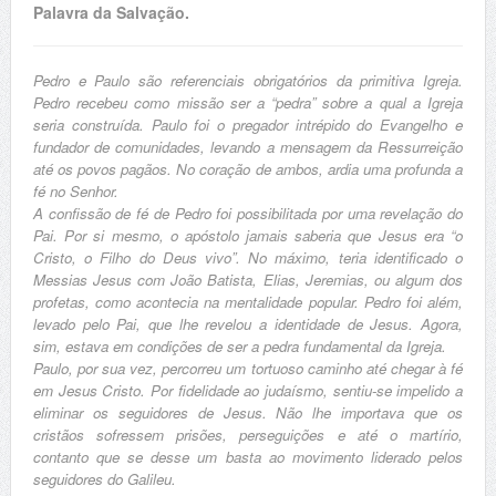
Palavra da Salvação.
Pedro e Paulo são referenciais obrigatórios da primitiva Igreja.
Pedro recebeu como missão ser a “pedra” sobre a qual a Igreja
seria construída. Paulo foi o pregador intrépido do Evangelho e
fundador de comunidades, levando a mensagem da Ressurreição
até os povos pagãos. No coração de ambos, ardia uma profunda a
fé no Senhor.
A confissão de fé de Pedro foi possibilitada por uma revelação do
Pai. Por si mesmo, o apóstolo jamais saberia que Jesus era “o
Cristo, o Filho do Deus vivo”. No máximo, teria identificado o
Messias Jesus com João Batista, Elias, Jeremias, ou algum dos
profetas, como acontecia na mentalidade popular. Pedro foi além,
levado pelo Pai, que lhe revelou a identidade de Jesus. Agora,
sim, estava em condições de ser a pedra fundamental da Igreja.
Paulo, por sua vez, percorreu um tortuoso caminho até chegar à fé
em Jesus Cristo. Por fidelidade ao judaísmo, sentiu-se impelido a
eliminar os seguidores de Jesus. Não lhe importava que os
cristãos sofressem prisões, perseguições e até o martírio,
contanto que se desse um basta ao movimento liderado pelos
seguidores do Galileu.