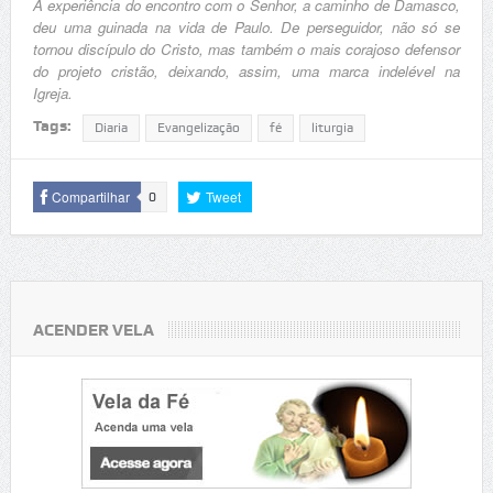
A experiência do encontro com o Senhor, a caminho de Damasco,
deu uma guinada na vida de Paulo. De perseguidor, não só se
tornou discípulo do Cristo, mas também o mais corajoso defensor
do projeto cristão, deixando, assim, uma marca indelével na
Igreja.
Tags:
Diaria
Evangelização
fé
liturgia
Compartilhar
Tweet
0
ACENDER VELA