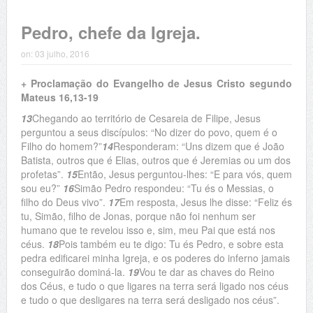
Pedro, chefe da Igreja.
on:
03 julho, 2016
+ Proclamação do Evangelho de Jesus Cristo segundo
Mateus 16,13-19
13
Chegando ao território de Cesareia de Filipe, Jesus
perguntou a seus discípulos: “No dizer do povo, quem é o
Filho do homem?”
14
Responderam: “Uns dizem que é João
Batista, outros que é Elias, outros que é Jeremias ou um dos
profetas”.
15
Então, Jesus perguntou-lhes: “E para vós, quem
sou eu?”
16
Simão Pedro respondeu: “Tu és o Messias, o
filho do Deus vivo”.
17
Em resposta, Jesus lhe disse: “Feliz és
tu, Simão, filho de Jonas, porque não foi nenhum ser
humano que te revelou isso e, sim, meu Pai que está nos
céus.
18
Pois também eu te digo: Tu és Pedro, e sobre esta
pedra edificarei minha Igreja, e os poderes do inferno jamais
conseguirão dominá-la.
19
Vou te dar as chaves do Reino
dos Céus, e tudo o que ligares na terra será ligado nos céus
e tudo o que desligares na terra será desligado nos céus”.