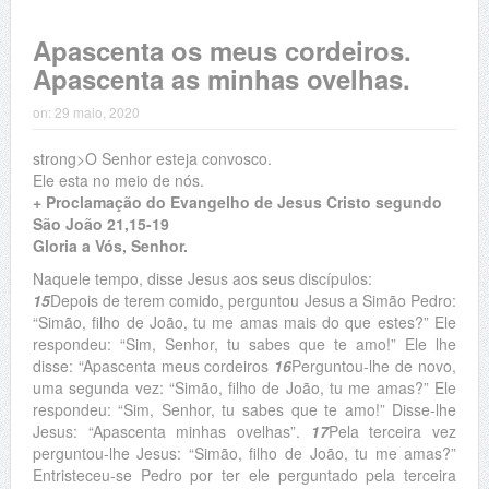
Apascenta os meus cordeiros.
Apascenta as minhas ovelhas.
on:
29 maio, 2020
strong>O Senhor esteja convosco.
Ele esta no meio de nós.
+ Proclamação do Evangelho de Jesus Cristo segundo
São João 21,15-19
Gloria a Vós, Senhor.
Naquele tempo, disse Jesus aos seus discípulos:
15
Depois de terem comido, perguntou Jesus a Simão Pedro:
“Simão, filho de João, tu me amas mais do que estes?” Ele
respondeu: “Sim, Senhor, tu sabes que te amo!” Ele lhe
disse: “Apascenta meus cordeiros
16
Perguntou-lhe de novo,
uma segunda vez: “Simão, filho de João, tu me amas?” Ele
respondeu: “Sim, Senhor, tu sabes que te amo!” Disse-lhe
Jesus: “Apascenta minhas ovelhas”.
17
Pela terceira vez
perguntou-lhe Jesus: “Simão, filho de João, tu me amas?”
Entristeceu-se Pedro por ter ele perguntado pela terceira