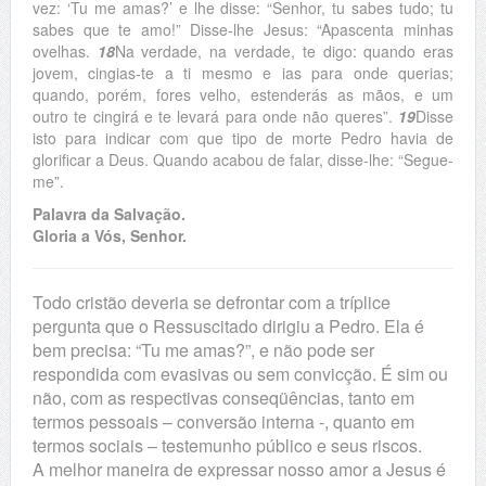
vez: ‘Tu me amas?’ e lhe disse: “Senhor, tu sabes tudo; tu
sabes que te amo!” Disse-lhe Jesus: “Apascenta minhas
ovelhas.
18
Na verdade, na verdade, te digo: quando eras
jovem, cingias-te a ti mesmo e ias para onde querias;
quando, porém, fores velho, estenderás as mãos, e um
outro te cingirá e te levará para onde não queres”.
19
Disse
isto para indicar com que tipo de morte Pedro havia de
glorificar a Deus. Quando acabou de falar, disse-lhe: “Segue-
me”.
Palavra da Salvação.
Gloria a Vós, Senhor.
Todo cristão deveria se defrontar com a tríplice
pergunta que o Ressuscitado dirigiu a Pedro. Ela é
bem precisa: “Tu me amas?”, e não pode ser
respondida com evasivas ou sem convicção. É sim ou
não, com as respectivas conseqüências, tanto em
termos pessoais – conversão interna -, quanto em
termos sociais – testemunho público e seus riscos.
A melhor maneira de expressar nosso amor a Jesus é