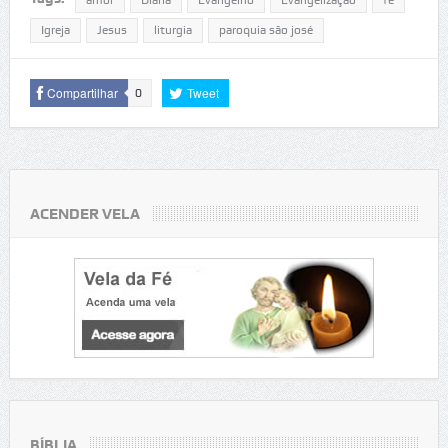
amor
Diaria
Evangelho
Evangelização
fé
Igreja
Jesus
liturgia
paroquia são josé
Compartilhar
Tweet
0
ACENDER VELA
BÍBLIA