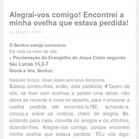
Alegrai-vos comigo! Encontrei a
minha ovelha que estava perdida!
on:
28 junho, 2019
O Senhor esteja convosco.
Ele esta no meio de nós.
+ Proclamação do Evangelho de Jesus Cristo segundo
Lucas 15,3-7
São
Gloria a Vós, Senhor.
Naquele tempo, disse Jesus aos seus discípulos:
3
Jesus contou-lhes, então, esta parábola:
4
“Quem de
vós, se tiver cem ovelhas e perder uma delas, não
deixa as noventa e nove no deserto, para ir procurar a
ovelha perdida até encontrá-la?
5
E, achando-a,
coloca-a sobre os ombros, cheio de alegria,
6
e,
voltando para casa, convida os amigos e os vizinhos,
dizendo-lhes: ‘Alegrai-vos comigo, porque encontrei
minha ovelha que estava perdida’.
7
Eu vos digo: