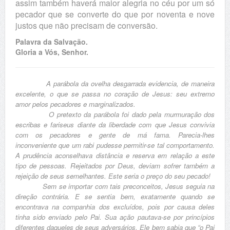
assim também haverá maior alegria no céu por um só
pecador que se converte do que por noventa e nove
justos que não precisam de conversão.
Palavra da Salvação.
Gloria a Vós, Senhor.
A parábola da ovelha desgarrada evidencia, de maneira
excelente, o que se passa no coração de Jesus: seu extremo
amor pelos pecadores e marginalizados.
O pretexto da parábola foi dado pela murmuração dos
escribas e fariseus diante da liberdade com que Jesus convivia
com os pecadores e gente de má fama. Parecia-lhes
inconveniente que um rabi pudesse permitir-se tal comportamento.
A prudência aconselhava distância e reserva em relação a este
tipo de pessoas. Rejeitados por Deus, deviam sofrer também a
rejeição de seus semelhantes. Este seria o preço do seu pecado!
Sem se importar com tais preconceitos, Jesus seguia na
direção contrária. E se sentia bem, exatamente quando se
encontrava na companhia dos excluídos, pois por causa deles
tinha sido enviado pelo Pai. Sua ação pautava-se por princípios
diferentes daqueles de seus adversários. Ele bem sabia que “o Pai