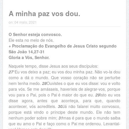
A minha paz vos dou.
on:
04 maio, 2021
O Senhor esteja convosco.
Ele esta no meio de nós.
+ Proclamação do Evangelho de Jesus Cristo segundo
São João 14,27-31
Gloria a Vós, Senhor.
Naquele tempo, disse Jesus aos seus discípulos:
27
“Eu vos deixo a paz; eu vos dou minha paz. Não vo-la dou
como a dá o mundo. Que vosso coração não se perturbe
nem tenha medo.
28
Ouvistes o que eu vos disse: vou e volto
para vós. Se me amásseis, haveríeis de alegrar-vos, porque
vou para o Pai, pois o Pai é maior do que eu.
29
Isto eu vos
disse agora, antes que aconteça, para que, quando
acontecer, vós acrediteis.
30
Já não falarei muito convosco,
porque está vindo o príncipe deste mundo. Ele não tem
nenhum poder sobre mim;
31
mas é para que o mundo saiba
que eu amo o Pai e faço como o Pai me ordenou. Levantai-