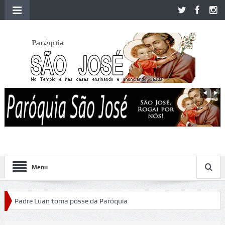
Menu
adre Luan toma posse da Paróquia