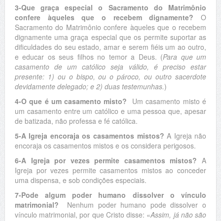
3-Que graça especial o Sacramento do Matrimônio
confere àqueles que o recebem dignamente?
O
Sacramento do Matrimônio confere àqueles que o recebem
dignamente uma graça especial que os permite suportar as
dificuldades do seu estado, amar e serem fiéis um ao outro,
e educar os seus filhos no temor a Deus. (
Para que um
casamento de um católico seja válido, é preciso estar
presente: 1) ou o bispo, ou o pároco, ou outro sacerdote
devidamente delegado; e 2) duas testemunhas.
)
4-O que é um casamento misto?
Um casamento misto é
um casamento entre um católico e uma pessoa que, apesar
de batizada, não professa e fé católica.
5-A Igreja encoraja os casamentos mistos?
A Igreja não
encoraja os casamentos mistos e os considera perigosos.
6-A Igreja por vezes permite casamentos mistos?
A
Igreja por vezes permite casamentos mistos ao conceder
uma dispensa, e sob condições especiais.
7-Pode algum poder humano dissolver o vínculo
matrimonial?
Nenhum poder humano pode dissolver o
vínculo matrimonial, por que Cristo disse: «
Assim, já não são