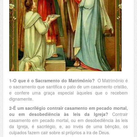
1-O que é o Sacramento do Matrimônio?
O Matrimônio é
o sacramento que santifica o pato de um casamento cristão,
e confere uma graça especial àqueles que o recebem
dignamente.
2-É um sacrilégio contrair casamento em pecado mortal,
ou em desobediência às leis da Igreja?
Contrair
casamento em pecado mortal, ou em desobediência às leis
da Igreja, é sacrilégio, e, ao invés de uma bênção, os
culpados fazem cair sobre si próprios a ira de Deus.