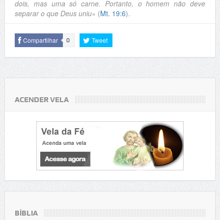
dois, mas uma só carne. Portanto, o homem não deve
separar o que Deus uniu
» (
Mt. 19:6
).
Compartilhar
Tweet
0
ACENDER VELA
BÍBLIA