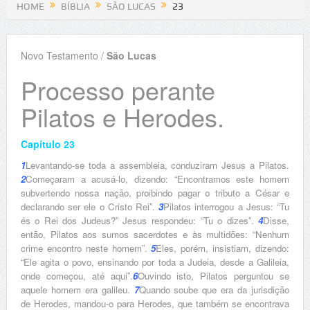
HOME
BÍBLIA
SÃO LUCAS
23
Novo Testamento /
São Lucas
Processo perante
Pilatos e Herodes.
Capítulo 23
1
Levantando-se toda a assembleia, conduziram Jesus a Pilatos.
2
Começaram a acusá-lo, dizendo: “Encontramos este homem
subvertendo nossa nação, proibindo pagar o tributo a César e
declarando ser ele o Cristo Rei”.
3
Pilatos interrogou a Jesus: “Tu
és o Rei dos Judeus?” Jesus respondeu: “Tu o dizes”.
4
Disse,
então, Pilatos aos sumos sacerdotes e às multidões: “Nenhum
crime encontro neste homem”.
5
Eles, porém, insistiam, dizendo:
“Ele agita o povo, ensinando por toda a Judeia, desde a Galileia,
onde começou, até aqui”.
6
Ouvindo isto, Pilatos perguntou se
aquele homem era galileu.
7
Quando soube que era da jurisdição
de Herodes, mandou-o para Herodes, que também se encontrava