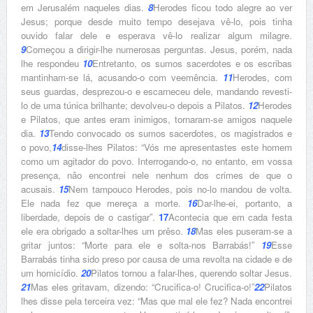
em Jerusalém naqueles dias.
8
Herodes ficou todo alegre ao ver
Jesus; porque desde muito tempo desejava vê-lo, pois tinha
ouvido falar dele e esperava vê-lo realizar algum milagre.
9
Começou a dirigir-lhe numerosas perguntas. Jesus, porém, nada
lhe respondeu
10
Entretanto, os sumos sacerdotes e os escribas
mantinham-se lá, acusando-o com veemência.
11
Herodes, com
seus guardas, desprezou-o e escarneceu dele, mandando revesti-
lo de uma túnica brilhante; devolveu-o depois a Pilatos.
12
Herodes
e Pilatos, que antes eram inimigos, tornaram-se amigos naquele
dia.
13
Tendo convocado os sumos sacerdotes, os magistrados e
o povo,
14
disse-lhes Pilatos: “Vós me apresentastes este homem
como um agitador do povo. Interrogando-o, no entanto, em vossa
presença, não encontrei nele nenhum dos crimes de que o
acusais.
15
Nem tampouco Herodes, pois no-lo mandou de volta.
Ele nada fez que mereça a morte.
16
Dar-lhe-ei, portanto, a
liberdade, depois de o castigar”.
17
Acontecia que em cada festa
ele era obrigado a soltar-lhes um prêso.
18
Mas eles puseram-se a
gritar juntos: “Morte para ele e solta-nos Barrabás!”
19
Esse
Barrabás tinha sido preso por causa de uma revolta na cidade e de
um homicídio.
20
Pilatos tornou a falar-lhes, querendo soltar Jesus.
21
Mas eles gritavam, dizendo: “Crucifica-o! Crucifica-o!”
22
Pilatos
lhes disse pela terceira vez: “Mas que mal ele fez? Nada encontrei