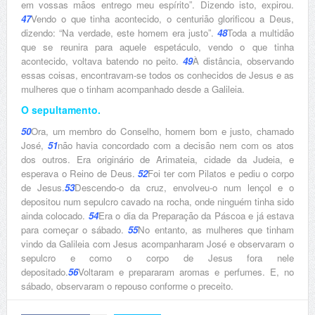
em vossas mãos entrego meu espírito”. Dizendo isto, expirou.
47
Vendo o que tinha acontecido, o centurião glorificou a Deus,
dizendo: “Na verdade, este homem era justo”.
48
Toda a multidão
que se reunira para aquele espetáculo, vendo o que tinha
acontecido, voltava batendo no peito.
49
À distância, observando
essas coisas, encontravam-se todos os conhecidos de Jesus e as
mulheres que o tinham acompanhado desde a Galileia.
O sepultamento.
50
Ora, um membro do Conselho, homem bom e justo, chamado
José,
51
não havia concordado com a decisão nem com os atos
dos outros. Era originário de Arimateia, cidade da Judeia, e
esperava o Reino de Deus.
52
Foi ter com Pilatos e pediu o corpo
de Jesus.
53
Descendo-o da cruz, envolveu-o num lençol e o
depositou num sepulcro cavado na rocha, onde ninguém tinha sido
ainda colocado.
54
Era o dia da Preparação da Páscoa e já estava
para começar o sábado.
55
No entanto, as mulheres que tinham
vindo da Galileia com Jesus acompanharam José e observaram o
sepulcro e como o corpo de Jesus fora nele
depositado.
56
Voltaram e prepararam aromas e perfumes. E, no
sábado, observaram o repouso conforme o preceito.