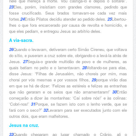
nele que mereça a morte. Vou castigá-lo e depois o soltarei”.
23
Eles, porém, insistiam com grandes clamores, pedindo que
fosse crucificado. Seus brados tornavam-se cada vez mais
fortes.
24
Então Pilatos decidiu atender ao pedido deles.
25
Libertou-
lhes o que fora encarcerado por causa de revolta e homicídio, e
que eles pediam, e entregou Jesus ao arbítrio deles.
A via-sacra.
26
Quando o levavam, detiveram certo Simão Cireneu, que voltava
do sítio, e puseram a cruz sobre ele, obrigando-o a levá-la atrás de
Jesus.
27
Seguia-o grande multidão de povo e de mulheres, as
quais batiam no peito e o lamentavam.
28
Voltando-se para elas,
disse Jesus: “Filhas de Jerusalém, não choreis por mim, mas
chorai por vós mesmas e por vossos filhos,
29
porque virão dias
em que se há de dizer: ‘Felizes as estéreis e felizes as entranhas
que não geraram e os seios que não amamentaram!’
30
Então
começarão a dizer às montanhas: ‘Caí sobre nós!’ e às colinas:
‘Cobri-nos!’
31
Porque, se fazem isto com o lenho verde, que se
fará com o seco?”
32
Levaram para ser executados junto com ele
outros dois, que eram malfeitores.
Jesus na cruz.
33
Quando chegaram ao lugar chamado o Crânio, ali o