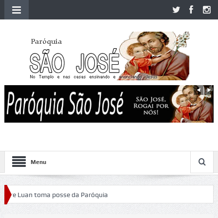
Menu
 Luan toma posse da Paróquia