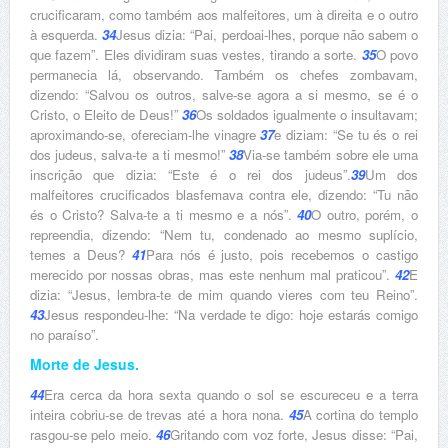
crucificaram, como também aos malfeitores, um à direita e o outro
à esquerda.
34
Jesus dizia: “Pai, perdoai-lhes, porque não sabem o
que fazem”. Eles dividiram suas vestes, tirando a sorte.
35
O povo
permanecia lá, observando. Também os chefes zombavam,
dizendo: “Salvou os outros, salve-se agora a si mesmo, se é o
Cristo, o Eleito de Deus!”
36
Os soldados igualmente o insultavam;
aproximando-se, ofereciam-lhe vinagre
37
e diziam: “Se tu és o rei
dos judeus, salva-te a ti mesmo!”
38
Via-se também sobre ele uma
inscrição que dizia: “Este é o rei dos judeus”.
39
Um dos
malfeitores crucificados blasfemava contra ele, dizendo: “Tu não
és o Cristo? Salva-te a ti mesmo e a nós”.
40
O outro, porém, o
repreendia, dizendo: “Nem tu, condenado ao mesmo suplício,
temes a Deus?
41
Para nós é justo, pois recebemos o castigo
merecido por nossas obras, mas este nenhum mal praticou”.
42
E
dizia: “Jesus, lembra-te de mim quando vieres com teu Reino”.
43
Jesus respondeu-lhe: “Na verdade te digo: hoje estarás comigo
no paraíso”.
Morte de Jesus.
44
Era cerca da hora sexta quando o sol se escureceu e a terra
inteira cobriu-se de trevas até a hora nona.
45
A cortina do templo
rasgou-se pelo meio.
46
Gritando com voz forte, Jesus disse: “Pai,