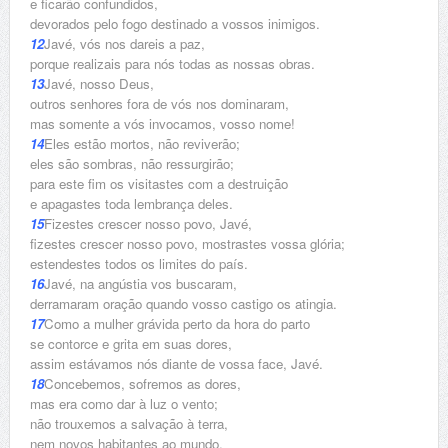
e ficarão confundidos,
devorados pelo fogo destinado a vossos inimigos.
12
Javé, vós nos dareis a paz,
porque realizais para nós todas as nossas obras.
13
Javé, nosso Deus,
outros senhores fora de vós nos dominaram,
mas somente a vós invocamos, vosso nome!
14
Eles estão mortos, não reviverão;
eles são sombras, não ressurgirão;
para este fim os visitastes com a destruição
e apagastes toda lembrança deles.
15
Fizestes crescer nosso povo, Javé,
fizestes crescer nosso povo, mostrastes vossa glória;
estendestes todos os limites do país.
16
Javé, na angústia vos buscaram,
derramaram oração quando vosso castigo os atingia.
17
Como a mulher grávida perto da hora do parto
se contorce e grita em suas dores,
assim estávamos nós diante de vossa face, Javé.
18
Concebemos, sofremos as dores,
mas era como dar à luz o vento;
não trouxemos a salvação à terra,
nem novos habitantes ao mundo.