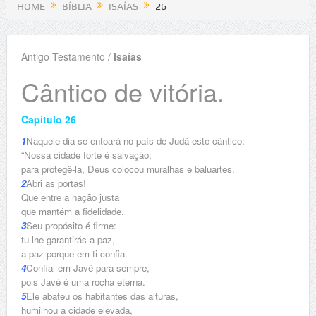
HOME
BÍBLIA
ISAÍAS
26
Antigo Testamento /
Isaías
Cântico de vitória.
Capítulo 26
1
Naquele dia se entoará no país de Judá este cântico:
“Nossa cidade forte é salvação;
para protegê-la, Deus colocou muralhas e baluartes.
2
Abri as portas!
Que entre a nação justa
que mantém a fidelidade.
3
Seu propósito é firme:
tu lhe garantirás a paz,
a paz porque em ti confia.
4
Confiai em Javé para sempre,
pois Javé é uma rocha eterna.
5
Ele abateu os habitantes das alturas,
humilhou a cidade elevada,