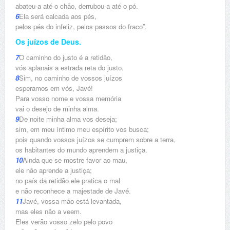
abateu-a até o chão, derrubou-a até o pó.
6
Ela será calcada aos pés,
pelos pés do infeliz, pelos passos do fraco”.
Os juízos de Deus.
7
O caminho do justo é a retidão,
vós aplanais a estrada reta do justo.
8
Sim, no caminho de vossos juízos
esperamos em vós, Javé!
Para vosso nome e vossa memória
vai o desejo de minha alma.
9
De noite minha alma vos deseja;
sim, em meu íntimo meu espírito vos busca;
pois quando vossos juízos se cumprem sobre a terra,
os habitantes do mundo aprendem a justiça.
10
Ainda que se mostre favor ao mau,
ele não aprende a justiça;
no país da retidão ele pratica o mal
e não reconhece a majestade de Javé.
11
Javé, vossa mão está levantada,
mas eles não a veem.
Eles verão vosso zelo pelo povo