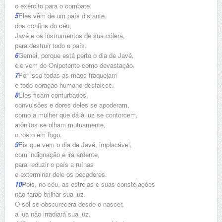
o exército para o combate.
5
Eles vêm de um país distante,
dos confins do céu,
Javé e os instrumentos de sua cólera,
para destruir todo o país.
6
Gemei, porque está perto o dia de Javé,
ele vem do Onipotente como devastação.
7
Por isso todas as mãos fraquejam
e todo coração humano desfalece.
8
Eles ficam conturbados,
convulsões e dores deles se apoderam,
como a mulher que dá à luz se contorcem,
atônitos se olham mutuamente,
o rosto em fogo.
9
Eis que vem o dia de Javé, implacável,
com indignação e ira ardente,
para reduzir o país a ruínas
e exterminar dele os pecadores.
10
Pois, no céu, as estrelas e suas constelações
não farão brilhar sua luz.
O sol se obscurecerá desde o nascer,
a lua não irradiará sua luz.