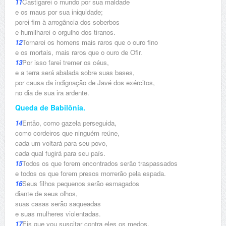
11
Castigarei o mundo por sua maldade
e os maus por sua iniquidade;
porei fim à arrogância dos soberbos
e humilharei o orgulho dos tiranos.
12
Tornarei os homens mais raros que o ouro fino
e os mortais, mais raros que o ouro de Ofir.
13
Por isso farei tremer os céus,
e a terra será abalada sobre suas bases,
por causa da indignação de Javé dos exércitos,
no dia de sua ira ardente.
Queda de Babilônia.
14
Então, como gazela perseguida,
como cordeiros que ninguém reúne,
cada um voltará para seu povo,
cada qual fugirá para seu país.
15
Todos os que forem encontrados serão traspassados
e todos os que forem presos morrerão pela espada.
16
Seus filhos pequenos serão esmagados
diante de seus olhos,
suas casas serão saqueadas
e suas mulheres violentadas.
17
Eis que vou suscitar contra eles os medos,