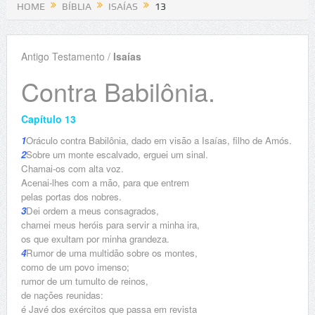
HOME
BÍBLIA
ISAÍAS
13
Antigo Testamento /
Isaías
Contra Babilônia.
Capítulo 13
1
Oráculo contra Babilônia, dado em visão a Isaías, filho de Amós.
2
Sobre um monte escalvado, erguei um sinal.
Chamai-os com alta voz.
Acenai-lhes com a mão, para que entrem
pelas portas dos nobres.
3
Dei ordem a meus consagrados,
chamei meus heróis para servir a minha ira,
os que exultam por minha grandeza.
4
Rumor de uma multidão sobre os montes,
como de um povo imenso;
rumor de um tumulto de reinos,
de nações reunidas:
é Javé dos exércitos que passa em revista